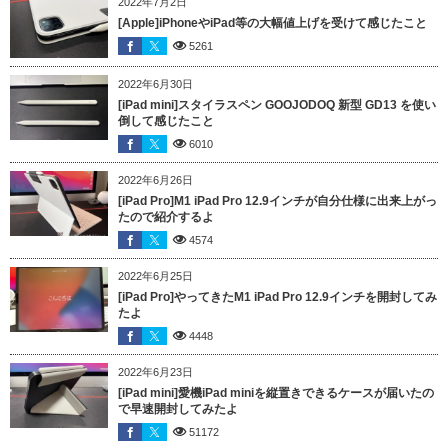
2022年7月2日
[Apple]iPhoneやiPad等の大幅値上げを受けて感じたこと
5261
2022年6月30日
[iPad mini]スタイラスペン GOOJODOQ 新型 GD13 を使い
倒して感じたこと
6010
2022年6月26日
[iPad Pro]M1 iPad Pro 12.9インチが自分仕様に出来上がっ
たので紹介するよ
4574
2022年6月25日
[iPad Pro]やってきたM1 iPad Pro 12.9インチを開封してみ
たよ
4448
2022年6月23日
[iPad mini]愛機iPad miniを縦置きできるケースが届いたの
で早速開封してみたよ
51172