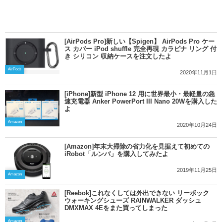
[AirPods Pro]新しい【Spigen】 AirPods Pro ケー
ス カバー iPod shuffle 完全再現 カラビナ リング 付
き シリコン 収納ケースを注文したよ
AirPods
2020年11月1日
[iPhone]新型 iPhone 12 用に世界最小・最軽量の急
速充電器 Anker PowerPort III Nano 20Wを購入した
よ
Amazon
2020年10月24日
[Amazon]年末大掃除の省力化を見据えて初めての
iRobot「ルンバ」を購入してみたよ
2019年11月25日
Amazon
[Reebok]これなくしては外出できない リーボック
ウォーキングシューズ RAINWALKER ダッシュ
DMXMAX 4Eをまた買ってしまった
Amazon