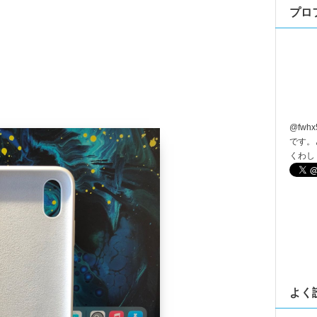
プロ
@
fwhx
です。
くわし
よく