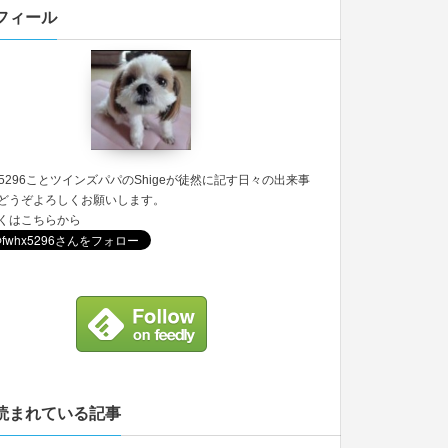
フィール
5296
ことツインズパパのShigeが徒然に記す日々の出来事
どうぞよろしくお願いします。
くは
こちら
から
読まれている記事