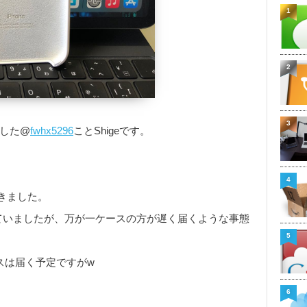
1
2
3
完了した@
fwhx5296
ことShigeです。
4
きました。
していましたが、万が一ケースの方が遅く届くような事態
5
ースは届く予定ですがw
6