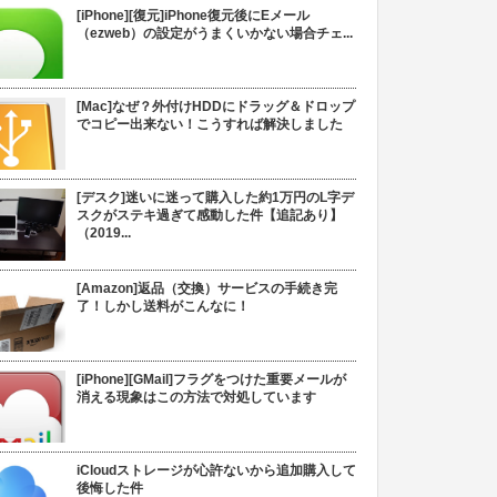
[iPhone][復元]iPhone復元後にEメール
（ezweb）の設定がうまくいかない場合チェ...
[Mac]なぜ？外付けHDDにドラッグ＆ドロップ
でコピー出来ない！こうすれば解決しました
[デスク]迷いに迷って購入した約1万円のL字デ
スクがステキ過ぎて感動した件【追記あり】
（2019...
[Amazon]返品（交換）サービスの手続き完
了！しかし送料がこんなに！
[iPhone][GMail]フラグをつけた重要メールが
消える現象はこの方法で対処しています
iCloudストレージが心許ないから追加購入して
後悔した件