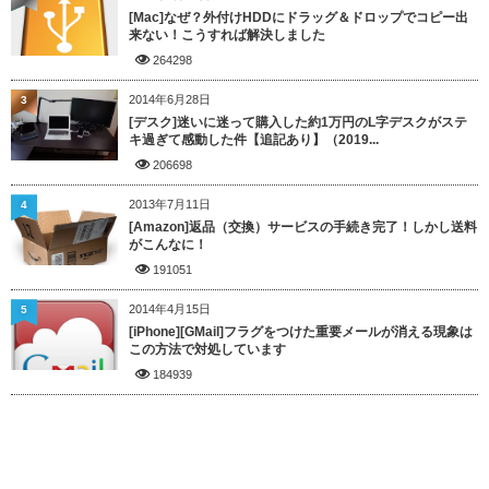
[Mac]なぜ？外付けHDDにドラッグ＆ドロップでコピー出
来ない！こうすれば解決しました
264298
2014年6月28日
3
[デスク]迷いに迷って購入した約1万円のL字デスクがステ
キ過ぎて感動した件【追記あり】（2019...
206698
2013年7月11日
4
[Amazon]返品（交換）サービスの手続き完了！しかし送料
がこんなに！
191051
2014年4月15日
5
[iPhone][GMail]フラグをつけた重要メールが消える現象は
この方法で対処しています
184939