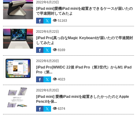
2022年6月23日
[iPad mini]愛機iPad miniを縦置きできるケースが届いたの
で早速開封してみたよ
51163
2022年6月22日
[iPad Pro]真っ白なMagic Keyboardが届いたので早速開封
してみたよ
8169
2022年6月20日
[iPad Pro]WWDC 22後 iPad Pro（第3世代）からM1 iPad
Pro（第...
4023
2022年6月20日
[iPad mini] 愛機iPad miniを縦置きしたかったのとApple
Pencilを保...
6374