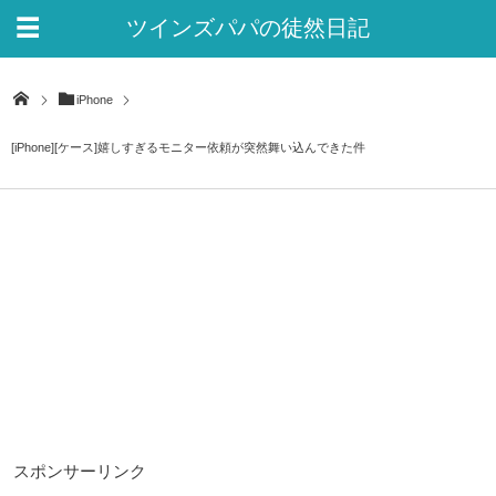
ツインズパパの徒然日記
Ver.2
iPhone
[iPhone][ケース]嬉しすぎるモニター依頼が突然舞い込んできた件
スポンサーリンク