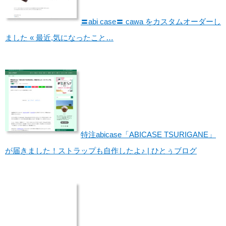
〓abi case〓 cawa をカスタムオーダーし
ました « 最近,気になったこと…
特注abicase「ABICASE TSURIGANE」
が届きました！ストラップも自作したよ♪ | ひとぅブログ