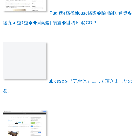
iPad 逕ｨ縲径bicase縲阪�險ｭ險医′逾樊�
縺九▲縺ｦ縺�◆莉ｶ縲 | 隕夐�縺吶ｋ @CDiP
abicaseを「完全体」にして頂きましたの
巻。