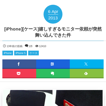
6
Apr
2013
[iPhone][ケース]嬉しすぎるモニター依頼が突然
舞い込んできた件
13年前の投稿
1件
12410
iPhone
iPhone 5
ケース