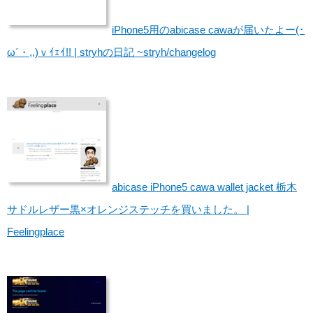
iPhone5用のabicase cawaが届いたよー(･
ω´・,,)ｖｲｪｲ!! | stryhの日記 ~stryh/changelog
abicase iPhone5 cawa wallet jacket 栃木
サドルレザー黒×オレンジステッチを買いました。 |
Feelingplace