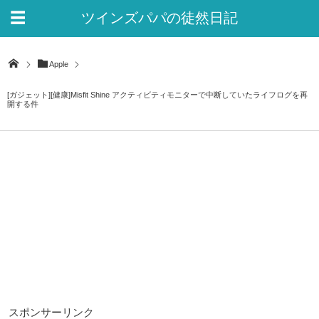
ツインズパパの徒然日記
Ver.2
Apple
[ガジェット][健康]Misfit Shine アクティビティモニターで中断していたライフログを再
開する件
スポンサーリンク