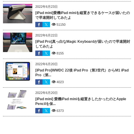
2022年6月23日
[iPad mini]愛機iPad miniを縦置きできるケースが届いたの
で早速開封してみたよ
51150
2022年6月22日
[iPad Pro]真っ白なMagic Keyboardが届いたので早速開封
してみたよ
8155
2022年6月20日
[iPad Pro]WWDC 22後 iPad Pro（第3世代）からM1 iPad
Pro（第...
4023
2022年6月20日
[iPad mini] 愛機iPad miniを縦置きしたかったのとApple
Pencilを保...
6373