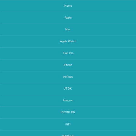
Home
Apple
Mac
Apple Watch
iPad Pro
iPhone
AirPods
ATOK
Amazon
RICOH GR
山口