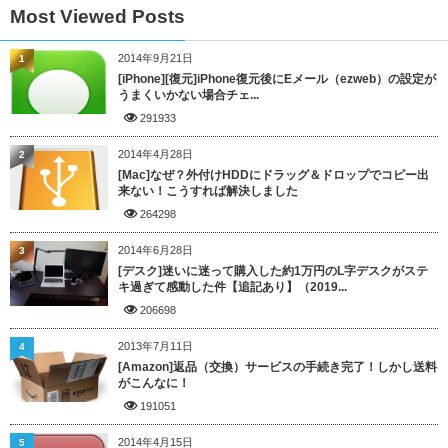
Most Viewed Posts
2014年9月21日
1
[iPhone][復元]iPhone復元後にEメール（ezweb）の設定が
うまくいかない場合チェ...
291933
2014年4月28日
2
[Mac]なぜ？外付けHDDにドラッグ＆ドロップでコピー出
来ない！こうすれば解決しました
264298
2014年6月28日
3
[デスク]迷いに迷って購入した約1万円のL字デスクがステ
キ過ぎて感動した件【追記あり】（2019...
206698
2013年7月11日
4
[Amazon]返品（交換）サービスの手続き完了！しかし送料
がこんなに！
191051
2014年4月15日
5