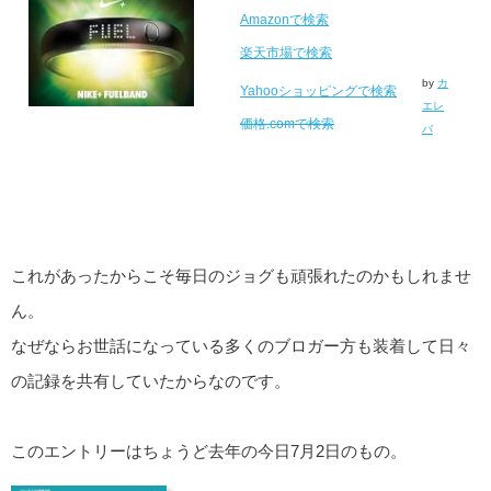
Amazonで検索
楽天市場で検索
by
カ
Yahooショッピングで検索
エレ
価格.comで検索
バ
これがあったからこそ毎日のジョグも頑張れたのかもしれませ
ん。
なぜならお世話になっている多くのブロガー方も装着して日々
の記録を共有していたからなのです。
このエントリーはちょうど去年の今日7月2日のもの。