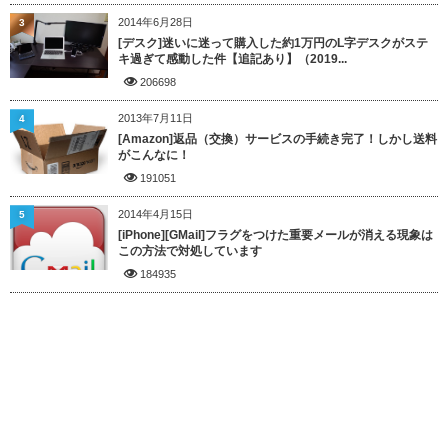
2014年6月28日
3
[デスク]迷いに迷って購入した約1万円のL字デスクがステ
キ過ぎて感動した件【追記あり】（2019...
206698
2013年7月11日
4
[Amazon]返品（交換）サービスの手続き完了！しかし送料
がこんなに！
191051
2014年4月15日
5
[iPhone][GMail]フラグをつけた重要メールが消える現象は
この方法で対処しています
184935