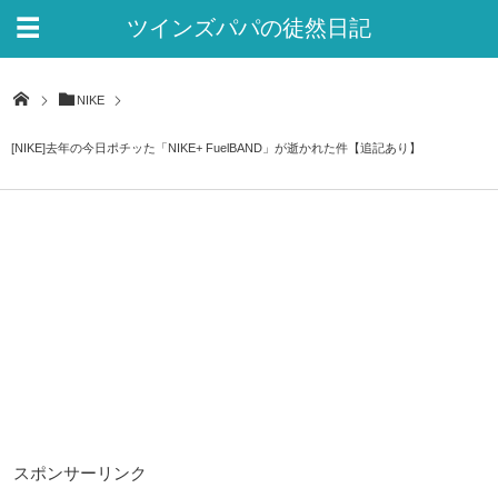
ツインズパパの徒然日記
Ver.2
NIKE
[NIKE]去年の今日ポチッた「NIKE+ FuelBAND」が逝かれた件【追記あり】
スポンサーリンク