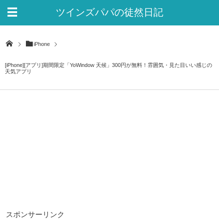
ツインズパパの徒然日記
Ver.2
iPhone
[iPhone][アプリ]期間限定「YoWindow 天候」300円が無料！雰囲気・見た目いい感じの
天気アプリ
スポンサーリンク