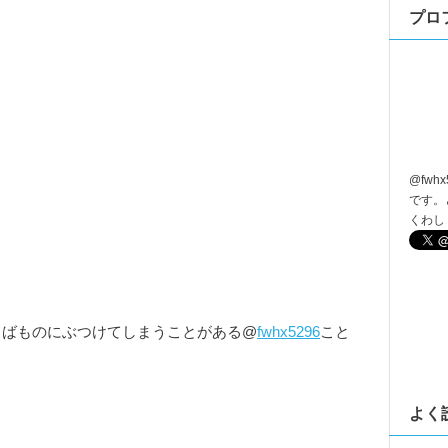
プロ
@
fwhx
です。
くわし
しばしばものにぶつけてしまうことがある@
fwhx5296
こと
よく