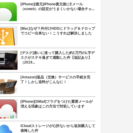
[iPhone][復元]iPhone復元後にEメール
（ezweb）の設定がうまくいかない場合チェ...
[Mac]なぜ？外付けHDDにドラッグ＆ドロップ
でコピー出来ない！こうすれば解決しました
[デスク]迷いに迷って購入した約1万円のL字デ
スクがステキ過ぎて感動した件【追記あり】
（2019...
[Amazon]返品（交換）サービスの手続き完
了！しかし送料がこんなに！
[iPhone][GMail]フラグをつけた重要メールが
消える現象はこの方法で対処しています
iCloudストレージが心許ないから追加購入して
後悔した件