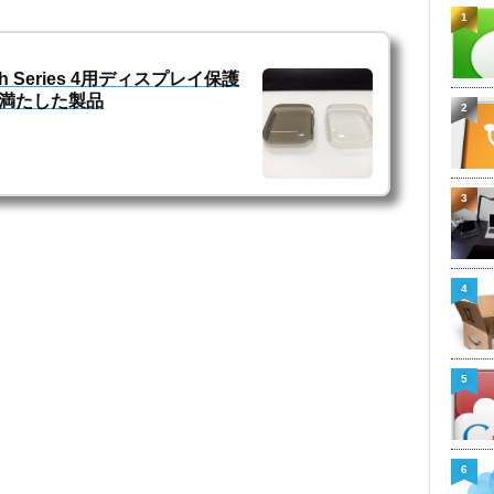
1
tch Series 4用ディスプレイ保護
満たした製品
2
3
4
5
6