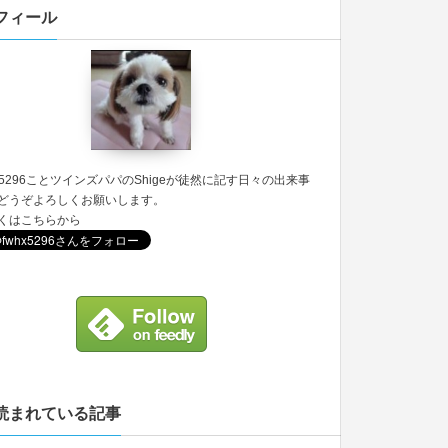
フィール
5296
ことツインズパパのShigeが徒然に記す日々の出来事
どうぞよろしくお願いします。
くは
こちら
から
読まれている記事