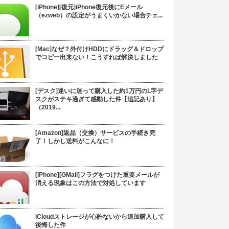
[iPhone][復元]iPhone復元後にEメール
（ezweb）の設定がうまくいかない場合チェ...
[Mac]なぜ？外付けHDDにドラッグ＆ドロップ
でコピー出来ない！こうすれば解決しました
[デスク]迷いに迷って購入した約1万円のL字デ
スクがステキ過ぎて感動した件【追記あり】
（2019...
[Amazon]返品（交換）サービスの手続き完
了！しかし送料がこんなに！
[iPhone][GMail]フラグをつけた重要メールが
消える現象はこの方法で対処しています
iCloudストレージが心許ないから追加購入して
後悔した件