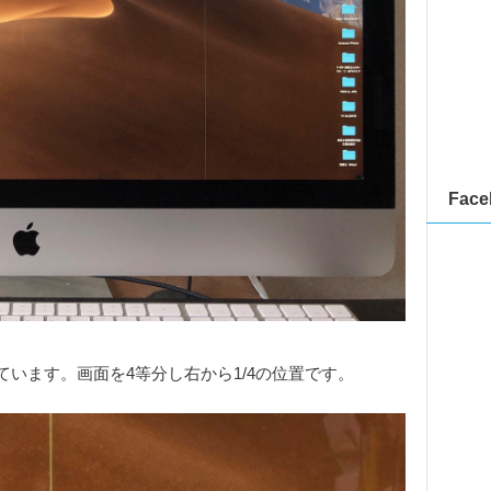
Face
います。画面を4等分し右から1/4の位置です。