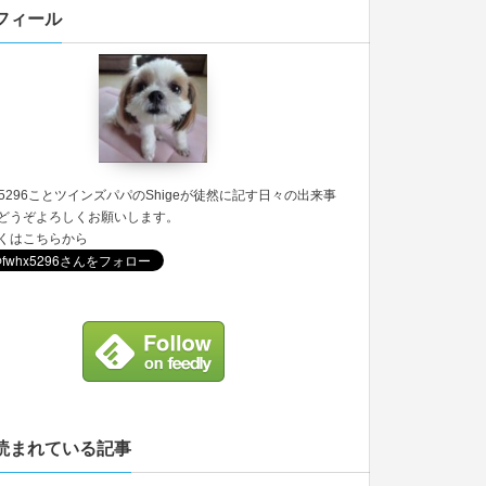
フィール
5296
ことツインズパパのShigeが徒然に記す日々の出来事
どうぞよろしくお願いします。
くは
こちら
から
読まれている記事