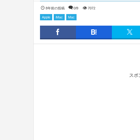
8年前の投稿
0件
7072
Apple
iMac
Mac
スポ