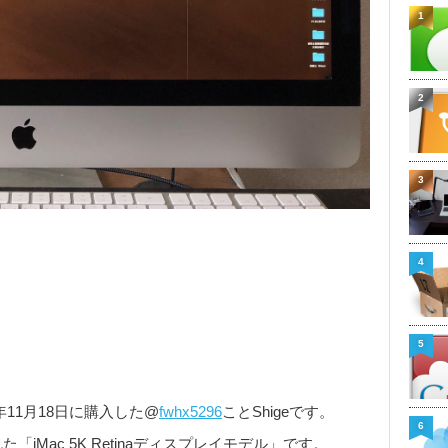
1
2
3
4
5
14年11月18日に購入した@
fwhx5296
ことShigeです。
6
Mac 5K Retinaディスプレイモデル」です。