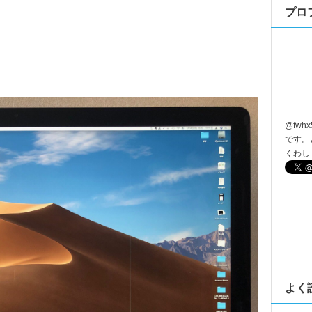
プロ
@
fwhx
です。
くわし
よく