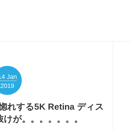
14
Jan
2019
惚れする5K Retina ディス
抜けが。。。。。。。