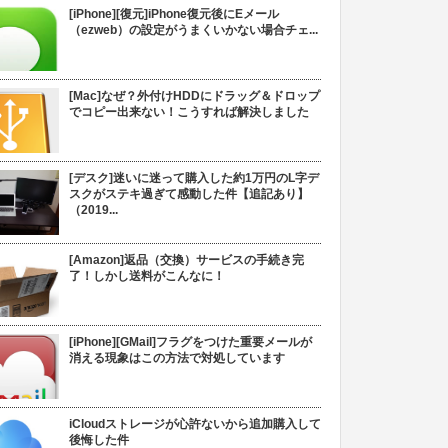
[iPhone][復元]iPhone復元後にEメール
（ezweb）の設定がうまくいかない場合チェ...
[Mac]なぜ？外付けHDDにドラッグ＆ドロップ
でコピー出来ない！こうすれば解決しました
[デスク]迷いに迷って購入した約1万円のL字デ
スクがステキ過ぎて感動した件【追記あり】
（2019...
[Amazon]返品（交換）サービスの手続き完
了！しかし送料がこんなに！
[iPhone][GMail]フラグをつけた重要メールが
消える現象はこの方法で対処しています
iCloudストレージが心許ないから追加購入して
後悔した件