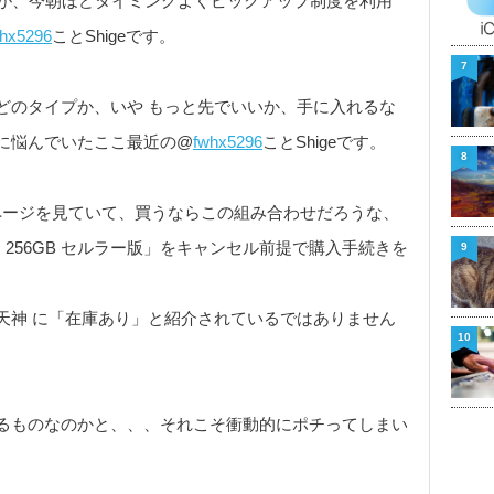
が、今朝ほどタイミングよくピックアップ制度を利用
hx5296
ことShigeです。
7
どのタイプか、いや もっと先でいいか、手に入れるな
に悩んでいたここ最近の@
fwhx5296
ことShigeです。
8
のページを見ていて、買うならこの組み合わせだろうな、
スグレイ 256GB セルラー版」をキャンセル前提で購入手続きを
9
福岡天神 に「在庫あり」と紹介されているではありません
10
るものなのかと、、、それこそ衝動的にポチってしまい