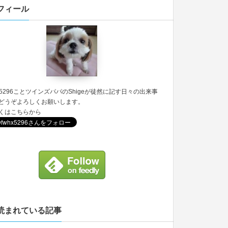
フィール
5296
ことツインズパパのShigeが徒然に記す日々の出来事
どうぞよろしくお願いします。
くは
こちら
から
読まれている記事