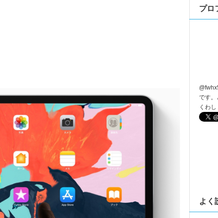
プロ
@
fwhx
です。
くわし
よく