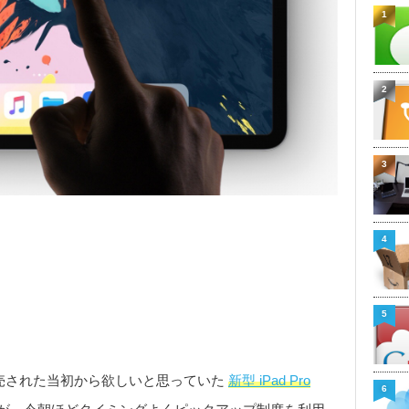
1
2
3
4
5
が発売された当初から欲しいと思っていた
新型 iPad Pro
6