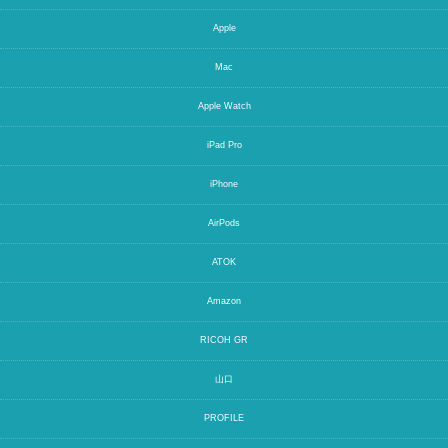
Apple
Mac
Apple Watch
iPad Pro
iPhone
AirPods
ATOK
Amazon
RICOH GR
山口
PROFILE