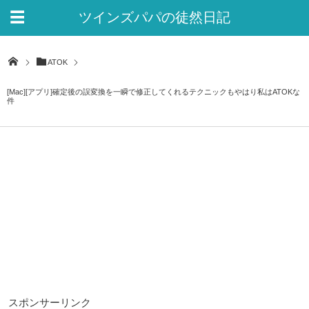
ツインズパパの徒然日記
Ver.2
ATOK
[Mac][アプリ]確定後の誤変換を一瞬で修正してくれるテクニックもやはり私はATOKな
件
スポンサーリンク