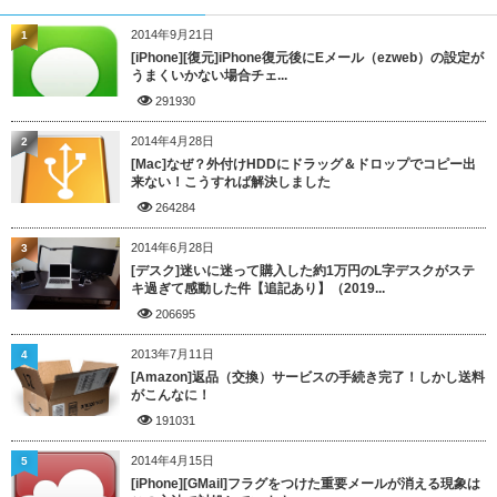
2014年9月21日
1
[iPhone][復元]iPhone復元後にEメール（ezweb）の設定が
うまくいかない場合チェ...
291930
2014年4月28日
2
[Mac]なぜ？外付けHDDにドラッグ＆ドロップでコピー出
来ない！こうすれば解決しました
264284
2014年6月28日
3
[デスク]迷いに迷って購入した約1万円のL字デスクがステ
キ過ぎて感動した件【追記あり】（2019...
206695
2013年7月11日
4
[Amazon]返品（交換）サービスの手続き完了！しかし送料
がこんなに！
191031
2014年4月15日
5
[iPhone][GMail]フラグをつけた重要メールが消える現象は