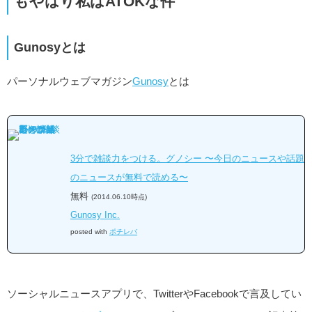
もやはり私はATOKな件
Gunosyとは
パーソナルウェブマガジン
Gunosy
とは
3分で雑談力をつける。グノシー 〜今日のニュースや話題
のニュースが無料で読める〜
無料
(2014.06.10時点)
Gunosy Inc.
posted with
ポチレバ
ソーシャルニュースアプリで、TwitterやFacebookで言及してい