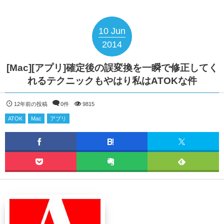
10
Jun
2014
[Mac][アプリ]確定後の誤変換を一瞬で修正してく
れるテクニックもやはり私はATOKな件
12年前の投稿
0件
9815
ATOK
Mac
アプリ