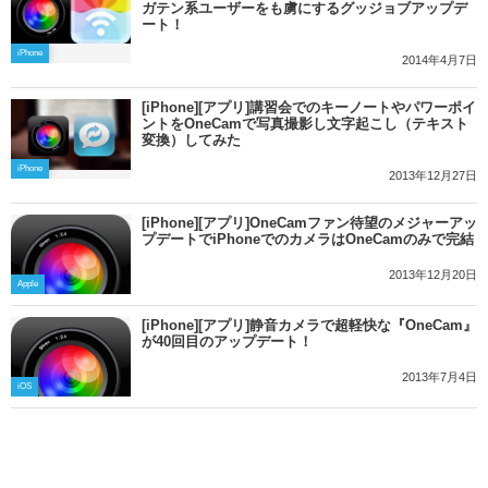
ガテン系ユーザーをも虜にするグッジョブアップデ
ート！
iPhone
2014年4月7日
[iPhone][アプリ]講習会でのキーノートやパワーポイ
ントをOneCamで写真撮影し文字起こし（テキスト
変換）してみた
iPhone
2013年12月27日
[iPhone][アプリ]OneCamファン待望のメジャーアッ
プデートでiPhoneでのカメラはOneCamのみで完結
2013年12月20日
Apple
[iPhone][アプリ]静音カメラで超軽快な『OneCam』
が40回目のアップデート！
2013年7月4日
iOS