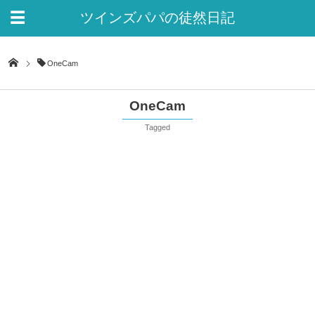
ツインズパパの徒然日記
Ver.2
OneCam
OneCam
Tagged