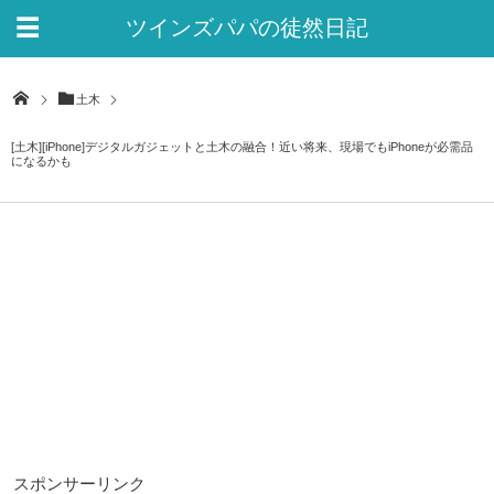
ツインズパパの徒然日記
Ver.2
土木
[土木][iPhone]デジタルガジェットと土木の融合！近い将来、現場でもiPhoneが必需品
になるかも
スポンサーリンク