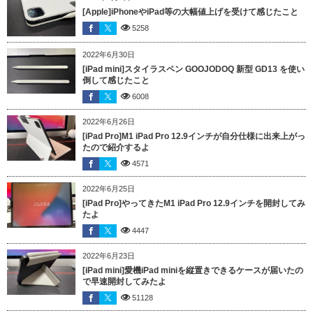
[Apple]iPhoneやiPad等の大幅値上げを受けて感じたこと
5258
2022年6月30日
[iPad mini]スタイラスペン GOOJODOQ 新型 GD13 を使い
倒して感じたこと
6008
2022年6月26日
[iPad Pro]M1 iPad Pro 12.9インチが自分仕様に出来上がっ
たので紹介するよ
4571
2022年6月25日
[iPad Pro]やってきたM1 iPad Pro 12.9インチを開封してみ
たよ
4447
2022年6月23日
[iPad mini]愛機iPad miniを縦置きできるケースが届いたの
で早速開封してみたよ
51128