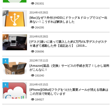
291931
2014年4月28日
2
[Mac]なぜ？外付けHDDにドラッグ＆ドロップでコピー出
来ない！こうすれば解決しました
264295
2014年6月28日
3
[デスク]迷いに迷って購入した約1万円のL字デスクがステ
キ過ぎて感動した件【追記あり】（2019...
206696
2013年7月11日
4
[Amazon]返品（交換）サービスの手続き完了！しかし送料
がこんなに！
191040
2014年4月15日
5
[iPhone][GMail]フラグをつけた重要メールが消える現象は
この方法で対処しています
184927