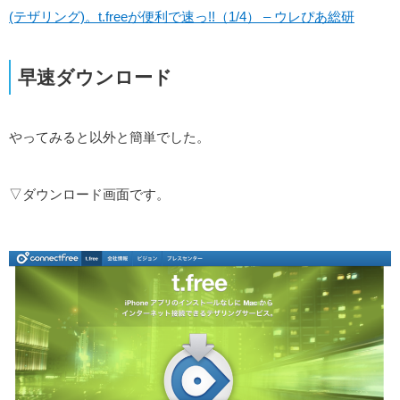
(テザリング)。t.freeが便利で速っ!!（1/4） – ウレぴあ総研
早速ダウンロード
やってみると以外と簡単でした。
▽ダウンロード画面です。