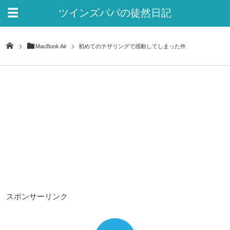
ツインズパパの徒然日記
Ver.2
MacBook Air
初めてのテザリングで感動してしまった件
スポンサーリンク