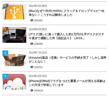
2014年4月28日
2
[Mac]なぜ？外付けHDDにドラッグ＆ドロップでコピー出
来ない！こうすれば解決しました
264287
2014年6月28日
3
[デスク]迷いに迷って購入した約1万円のL字デスクがステ
キ過ぎて感動した件【追記あり】（2019...
206695
2013年7月11日
4
[Amazon]返品（交換）サービスの手続き完了！しかし送料
がこんなに！
191031
2014年4月15日
5
[iPhone][GMail]フラグをつけた重要メールが消える現象は
この方法で対処しています
184916