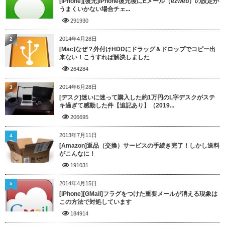
[iPhone][復元]iPhone復元後にEメール（ezweb）の設定が
うまくいかない場合チェ...
291930
2014年4月28日
2
[Mac]なぜ？外付けHDDにドラッグ＆ドロップでコピー出
来ない！こうすれば解決しました
264284
2014年6月28日
3
[デスク]迷いに迷って購入した約1万円のL字デスクがステ
キ過ぎて感動した件【追記あり】（2019...
206695
2013年7月11日
4
[Amazon]返品（交換）サービスの手続き完了！しかし送料
がこんなに！
191031
2014年4月15日
5
[iPhone][GMail]フラグをつけた重要メールが消える現象は
この方法で対処しています
184914