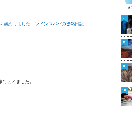
7
を契約しました – ツインズパパの徒然日記
8
9
事行われました。
10