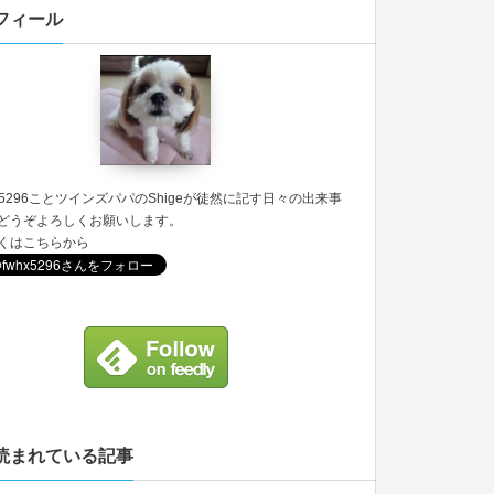
フィール
5296
ことツインズパパのShigeが徒然に記す日々の出来事
どうぞよろしくお願いします。
くは
こちら
から
読まれている記事