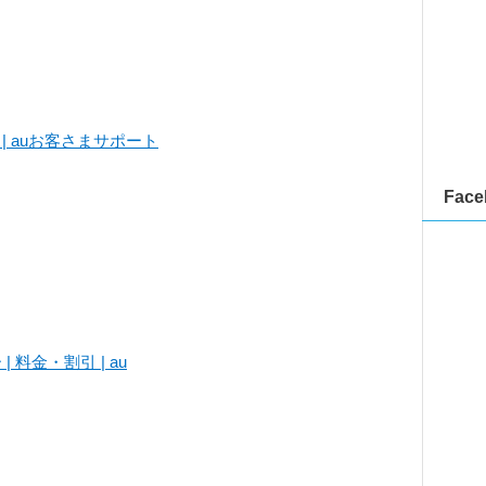
| auお客さまサポート
Face
| 料金・割引 | au