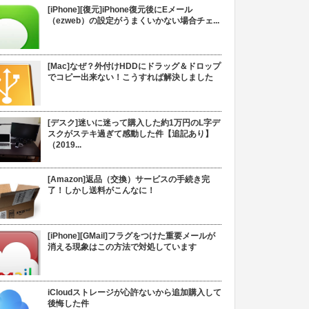
[iPhone][復元]iPhone復元後にEメール
（ezweb）の設定がうまくいかない場合チェ...
[Mac]なぜ？外付けHDDにドラッグ＆ドロップ
でコピー出来ない！こうすれば解決しました
[デスク]迷いに迷って購入した約1万円のL字デ
スクがステキ過ぎて感動した件【追記あり】
（2019...
[Amazon]返品（交換）サービスの手続き完
了！しかし送料がこんなに！
[iPhone][GMail]フラグをつけた重要メールが
消える現象はこの方法で対処しています
iCloudストレージが心許ないから追加購入して
後悔した件