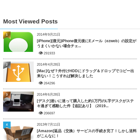
Most Viewed Posts
2014年9月21日
1
[iPhone][復元]iPhone復元後にEメール（ezweb）の設定が
うまくいかない場合チェ...
291933
2014年4月28日
2
[Mac]なぜ？外付けHDDにドラッグ＆ドロップでコピー出
来ない！こうすれば解決しました
264296
2014年6月28日
3
[デスク]迷いに迷って購入した約1万円のL字デスクがステ
キ過ぎて感動した件【追記あり】（2019...
206697
2013年7月11日
4
[Amazon]返品（交換）サービスの手続き完了！しかし送料
がこんなに！