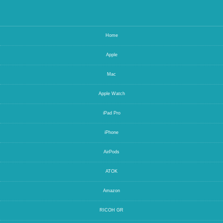
Home
Apple
Mac
Apple Watch
iPad Pro
iPhone
AirPods
ATOK
Amazon
RICOH GR