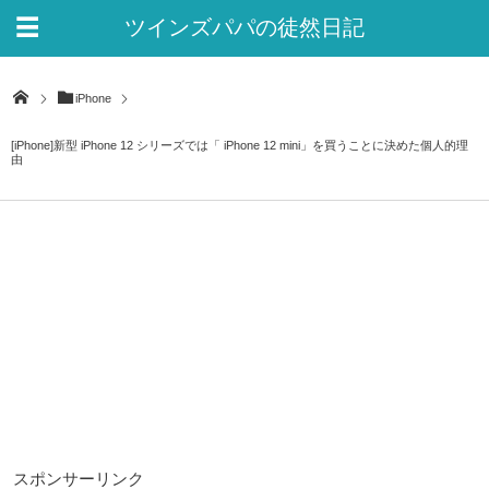
ツインズパパの徒然日記
Ver.2
iPhone
[iPhone]新型 iPhone 12 シリーズでは「 iPhone 12 mini」を買うことに決めた個人的理
由
スポンサーリンク