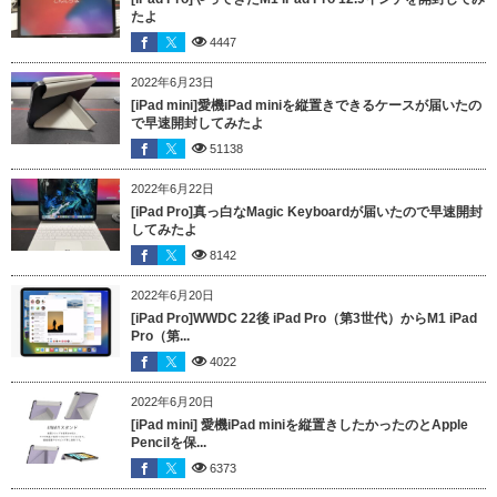
たよ
4447
2022年6月23日
[iPad mini]愛機iPad miniを縦置きできるケースが届いたの
で早速開封してみたよ
51138
2022年6月22日
[iPad Pro]真っ白なMagic Keyboardが届いたので早速開封
してみたよ
8142
2022年6月20日
[iPad Pro]WWDC 22後 iPad Pro（第3世代）からM1 iPad
Pro（第...
4022
2022年6月20日
[iPad mini] 愛機iPad miniを縦置きしたかったのとApple
Pencilを保...
6373