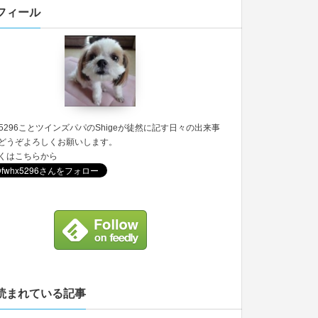
フィール
5296
ことツインズパパのShigeが徒然に記す日々の出来事
どうぞよろしくお願いします。
くは
こちら
から
読まれている記事