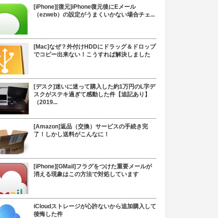
[iPhone][復元]iPhone復元後にEメール
（ezweb）の設定がうまくいかない場合チェ...
[Mac]なぜ？外付けHDDにドラッグ＆ドロップ
でコピー出来ない！こうすれば解決しました
[デスク]迷いに迷って購入した約1万円のL字デ
スクがステキ過ぎて感動した件【追記あり】
（2019...
[Amazon]返品（交換）サービスの手続き完
了！しかし送料がこんなに！
[iPhone][GMail]フラグをつけた重要メールが
消える現象はこの方法で対処しています
iCloudストレージが心許ないから追加購入して
後悔した件