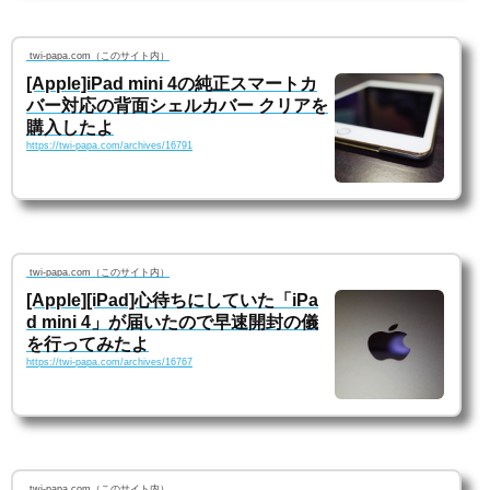
twi-papa.com（このサイト内）
[Apple]iPad mini 4の純正スマートカ
バー対応の背面シェルカバー クリアを
購入したよ
https://twi-papa.com/archives/16791
twi-papa.com（このサイト内）
[Apple][iPad]心待ちにしていた「iPa
d mini 4」が届いたので早速開封の儀
を行ってみたよ
https://twi-papa.com/archives/16767
twi-papa.com（このサイト内）