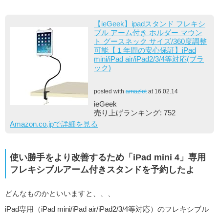
【ieGeek】ipadスタンド フレキシ
ブル アーム付き ホルダー マウン
ト グースネック サイズ/360度調整
可能【１年間の安心保証】iPad
mini/iPad air/iPad2/3/4等対応(ブラ
ック)
posted with
amazlet
at 16.02.14
ieGeek
売り上げランキング: 752
Amazon.co.jpで詳細を見る
使い勝手をより改善するため「iPad mini 4」専用
フレキシブルアーム付きスタンドを予約したよ
どんなものかといいますと、、、
iPad専用（iPad mini/iPad air/iPad2/3/4等対応）のフレキシブル