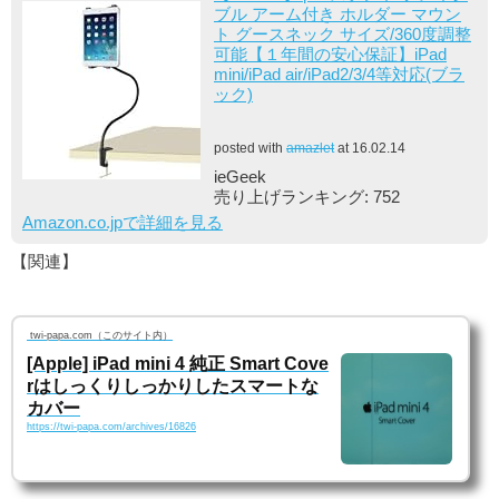
ブル アーム付き ホルダー マウン
ト グースネック サイズ/360度調整
可能【１年間の安心保証】iPad
mini/iPad air/iPad2/3/4等対応(ブラ
ック)
posted with
amazlet
at 16.02.14
ieGeek
売り上げランキング: 752
Amazon.co.jpで詳細を見る
【関連】
twi-papa.com（このサイト内）
[Apple] iPad mini 4 純正 Smart Cove
rはしっくりしっかりしたスマートな
カバー
https://twi-papa.com/archives/16826