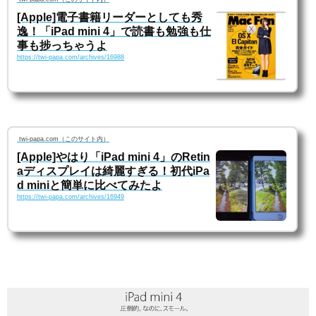
[Apple]電子書籍リーダーとしても秀
逸！「iPad mini 4」で読書も勉強も仕
事も捗っちゃうよ
https://twi-papa.com/archives/16988
twi-papa.com（このサイト内）
[Apple]やはり「iPad mini 4」のRetin
aディスプレイは綺麗すぎる！初代iPa
d miniと簡単に比べてみたよ
https://twi-papa.com/archives/16949