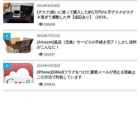
2014年6月28日
3
[デスク]迷いに迷って購入した約1万円のL字デスクがステ
キ過ぎて感動した件【追記あり】（2019...
206698
2013年7月11日
4
[Amazon]返品（交換）サービスの手続き完了！しかし送料
がこんなに！
191047
2014年4月15日
5
[iPhone][GMail]フラグをつけた重要メールが消える現象は
この方法で対処しています
184934