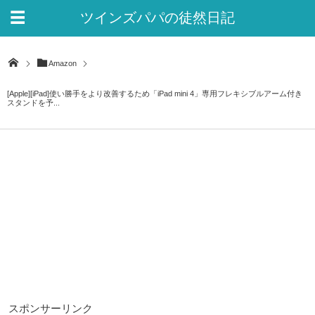
ツインズパパの徒然日記
Ver.2
Amazon
[Apple][iPad]使い勝手をより改善するため「iPad mini 4」専用フレキシブルアーム付き
スタンドを予...
スポンサーリンク