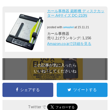
カール事務器 裁断機 ディスクカッ
ター A4サイズ DC-210N
posted with
amazlet
at 15.11.21
カール事務器
売り上げランキング: 1,156
Amazon.co.jpで詳細を見る
この記事が気に入ったら
いいね ! してくださいね
シェアする
ツイートする
Twitter で