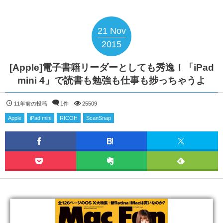
21
Nov
2015
[Apple]電子書籍リーダーとしても秀逸！「iPad
mini 4」で読書も勉強も仕事も捗っちゃうよ
11年前の投稿
1件
25509
Apple
iPad mini
RICOH
ScanSnap