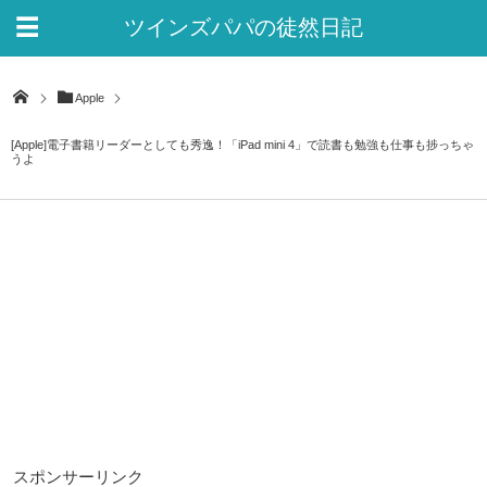
ツインズパパの徒然日記
Ver.2
Apple
[Apple]電子書籍リーダーとしても秀逸！「iPad mini 4」で読書も勉強も仕事も捗っちゃ
うよ
スポンサーリンク