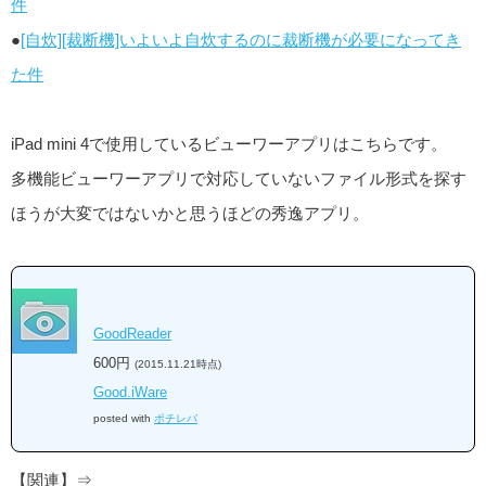
件
●
[自炊][裁断機]いよいよ自炊するのに裁断機が必要になってき
た件
iPad mini 4で使用しているビューワーアプリはこちらです。
多機能ビューワーアプリで対応していないファイル形式を探す
ほうが大変ではないかと思うほどの秀逸アプリ。
GoodReader
600円
(2015.11.21時点)
Good.iWare
posted with
ポチレバ
【関連】⇒