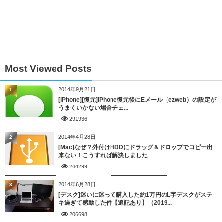
Most Viewed Posts
2014年9月21日
1
[iPhone][復元]iPhone復元後にEメール（ezweb）の設定が
うまくいかない場合チェ...
291936
2014年4月28日
2
[Mac]なぜ？外付けHDDにドラッグ＆ドロップでコピー出
来ない！こうすれば解決しました
264299
2014年6月28日
3
[デスク]迷いに迷って購入した約1万円のL字デスクがステ
キ過ぎて感動した件【追記あり】（2019...
206698