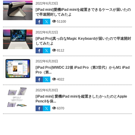
2022年6月23日
[iPad mini]愛機iPad miniを縦置きできるケースが届いたの
で早速開封してみたよ
51100
2022年6月22日
[iPad Pro]真っ白なMagic Keyboardが届いたので早速開封
してみたよ
8112
2022年6月20日
[iPad Pro]WWDC 22後 iPad Pro（第3世代）からM1 iPad
Pro（第...
4022
2022年6月20日
[iPad mini] 愛機iPad miniを縦置きしたかったのとApple
Pencilを保...
6370