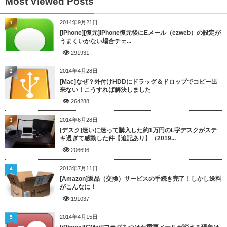
Most Viewed Posts
2014年9月21日
1
[iPhone][復元]iPhone復元後にEメール（ezweb）の設定が
うまくいかない場合チェ...
291931
2014年4月28日
2
[Mac]なぜ？外付けHDDにドラッグ＆ドロップでコピー出
来ない！こうすれば解決しました
264288
2014年6月28日
3
[デスク]迷いに迷って購入した約1万円のL字デスクがステ
キ過ぎて感動した件【追記あり】（2019...
206696
2013年7月11日
4
[Amazon]返品（交換）サービスの手続き完了！しかし送料
がこんなに！
191037
2014年4月15日
5