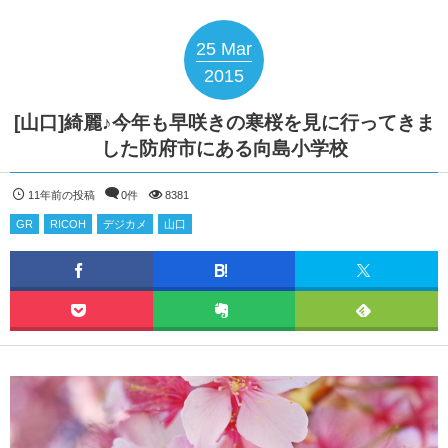
25
Mar
2015
[山口]綺麗♪今年も早咲きの寒桜を見に行ってきま
した防府市にある向島小学校
11年前の投稿
0件
8381
GR
RICOH
デジカメ
山口