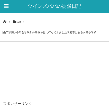
ツインズパパの徒然日記
Ver.2
GR
[山口]綺麗♪今年も早咲きの寒桜を見に行ってきました防府市にある向島小学校
スポンサーリンク