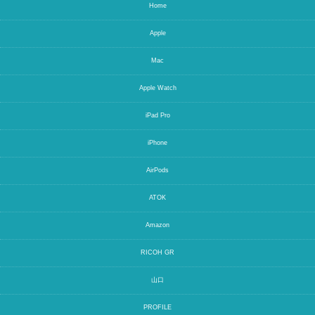
Home
Apple
Mac
Apple Watch
iPad Pro
iPhone
AirPods
ATOK
Amazon
RICOH GR
山口
PROFILE