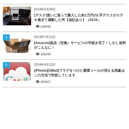
2014年6月28日
3
[デスク]迷いに迷って購入した約1万円のL字デスクがステ
キ過ぎて感動した件【追記あり】（2019...
206696
2013年7月11日
4
[Amazon]返品（交換）サービスの手続き完了！しかし送料
がこんなに！
191040
2014年4月15日
5
[iPhone][GMail]フラグをつけた重要メールが消える現象は
この方法で対処しています
184927