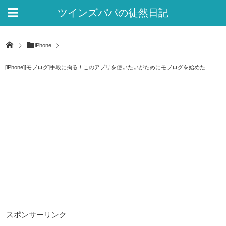
ツインズパパの徒然日記
Ver.2
iPhone
[iPhone][モブログ]手段に拘る！このアプリを使いたいがためにモブログを始めた
スポンサーリンク