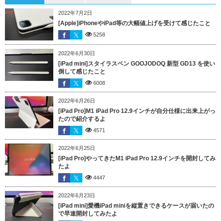
2022年7月2日
[Apple]iPhoneやiPad等の大幅値上げを受けて感じたこと
5258
2022年6月30日
[iPad mini]スタイラスペン GOOJODOQ 新型 GD13 を使い
倒して感じたこと
6008
2022年6月26日
[iPad Pro]M1 iPad Pro 12.9インチが自分仕様に出来上がっ
たので紹介するよ
4571
2022年6月25日
[iPad Pro]やってきたM1 iPad Pro 12.9インチを開封してみ
たよ
4447
2022年6月23日
[iPad mini]愛機iPad miniを縦置きできるケースが届いたの
で早速開封してみたよ