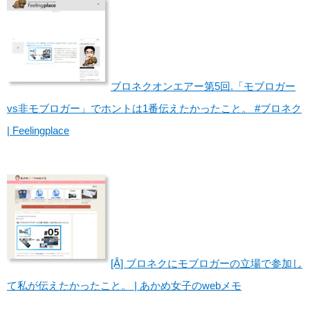
ブロネクオンエアー第5回.「モブロガー
vs非モブロガー」でホントは1番伝えたかったこと。 #ブロネク
| Feelingplace
[Å] ブロネクにモブロガーの立場で参加し
て私が伝えたかったこと。 | あかめ女子のwebメモ