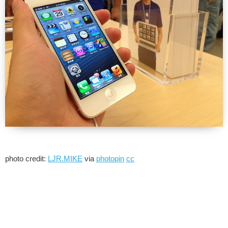
photo credit:
LJR.MIKE
via
photopin
cc