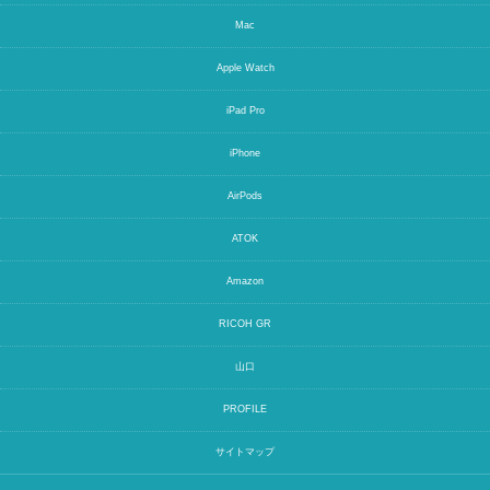
Mac
Apple Watch
iPad Pro
iPhone
AirPods
ATOK
Amazon
RICOH GR
山口
PROFILE
サイトマップ