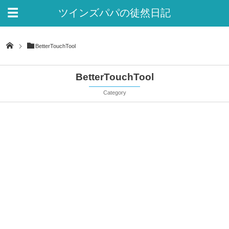
ツインズパパの徒然日記
Ver.2
BetterTouchTool
BetterTouchTool
Category