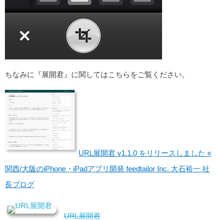
ちなみに『展開君』に関してはこちらをご覧ください。
URL展開君 v1.1.0 をリリースしました «
関西/大阪のiPhone・iPadアプリ開発 feedtailor Inc. 大石裕一 社
長ブログ
URL展開君