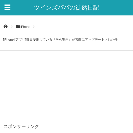
ツインズパパの徒然日記
Ver.2
iPhone
[iPhone][アプリ]毎日愛用している『そら案内』が素敵にアップデートされた件
スポンサーリンク