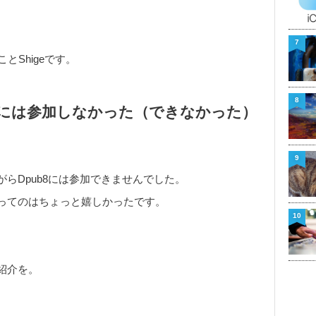
7
ことShigeです。
8
bには参加しなかった（できなかった）
9
らDpub8には参加できませんでした。
ってのはちょっと嬉しかったです。
10
紹介を。