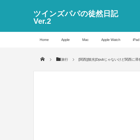
ツインズパパの徒然日記
Ver.2
Home
Apple
Mac
Apple Watch
iPad
旅行
[関西][観光]Dpubじゃないけど関西に