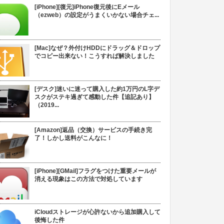
[iPhone][復元]iPhone復元後にEメール
（ezweb）の設定がうまくいかない場合チェ...
[Mac]なぜ？外付けHDDにドラッグ＆ドロップ
でコピー出来ない！こうすれば解決しました
[デスク]迷いに迷って購入した約1万円のL字デ
スクがステキ過ぎて感動した件【追記あり】
（2019...
[Amazon]返品（交換）サービスの手続き完
了！しかし送料がこんなに！
[iPhone][GMail]フラグをつけた重要メールが
消える現象はこの方法で対処しています
iCloudストレージが心許ないから追加購入して
後悔した件