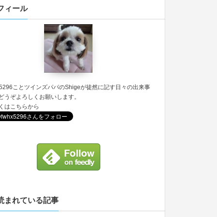
フィール
5296
ことツインズパパのShigeが徒然に記す日々の出来事
どうぞよろしくお願いします。
くは
こちら
から
読まれている記事