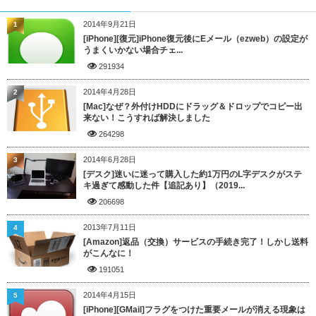
2014年9月21日
1
[iPhone][復元]iPhone復元後にEメール（ezweb）の設定が
うまくいかない場合チェ...
291934
2014年4月28日
2
[Mac]なぜ？外付けHDDにドラッグ＆ドロップでコピー出
来ない！こうすれば解決しました
264298
2014年6月28日
3
[デスク]迷いに迷って購入した約1万円のL字デスクがステ
キ過ぎて感動した件【追記あり】（2019...
206698
2013年7月11日
4
[Amazon]返品（交換）サービスの手続き完了！しかし送料
がこんなに！
191051
2014年4月15日
5
[iPhone][GMail]フラグをつけた重要メールが消える現象は