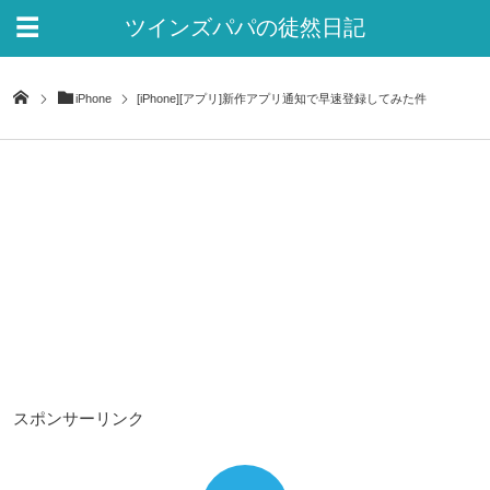
ツインズパパの徒然日記
Ver.2
iPhone
[iPhone][アプリ]新作アプリ通知で早速登録してみた件
スポンサーリンク