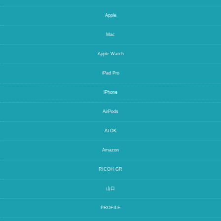
Apple
Mac
Apple Watch
iPad Pro
iPhone
AirPods
ATOK
Amazon
RICOH GR
山口
PROFILE