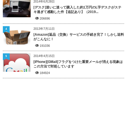
2014年6月28日
3
[デスク]迷いに迷って購入した約1万円のL字デスクがステ
キ過ぎて感動した件【追記あり】（2019...
206696
2013年7月11日
4
[Amazon]返品（交換）サービスの手続き完了！しかし送料
がこんなに！
191036
2014年4月15日
5
[iPhone][GMail]フラグをつけた重要メールが消える現象は
この方法で対処しています
184924