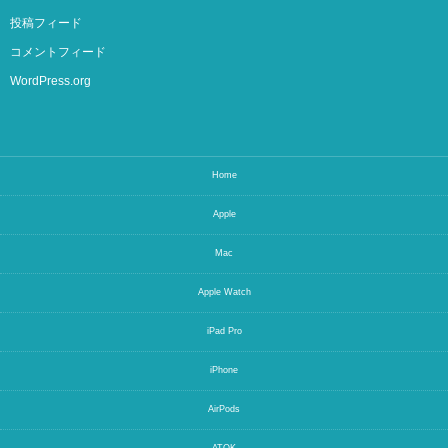
投稿フィード
コメントフィード
WordPress.org
Home
Apple
Mac
Apple Watch
iPad Pro
iPhone
AirPods
ATOK