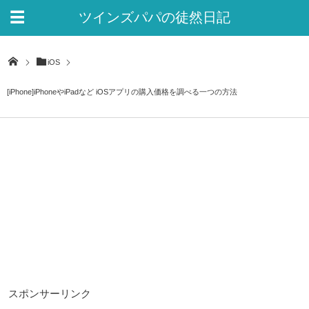
ツインズパパの徒然日記
Ver.2
iOS
[iPhone]iPhoneやiPadなど iOSアプリの購入価格を調べる一つの方法
スポンサーリンク