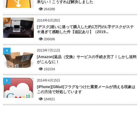
来ない！こうすれば解決しました
264288
2014年6月28日
3
[デスク]迷いに迷って購入した約1万円のL字デスクがステ
キ過ぎて感動した件【追記あり】（2019...
206696
2013年7月11日
4
[Amazon]返品（交換）サービスの手続き完了！しかし送料
がこんなに！
191034
2014年4月15日
5
[iPhone][GMail]フラグをつけた重要メールが消える現象は
この方法で対処しています
184921