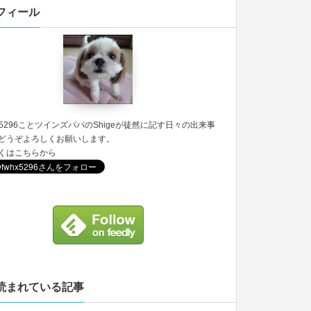
フィール
5296
ことツインズパパのShigeが徒然に記す日々の出来事
どうぞよろしくお願いします。
くは
こちら
から
読まれている記事