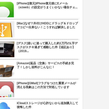
[iPhone][復元]iPhone復元後にEメール
（ezweb）の設定がうまくいかない場合チェ...
[Mac]なぜ？外付けHDDにドラッグ＆ドロップ
でコピー出来ない！こうすれば解決しました
[デスク]迷いに迷って購入した約1万円のL字デ
スクがステキ過ぎて感動した件【追記あり】
（2019...
[Amazon]返品（交換）サービスの手続き完
了！しかし送料がこんなに！
[iPhone][GMail]フラグをつけた重要メールが
消える現象はこの方法で対処しています
iCloudストレージが心許ないから追加購入して
後悔した件