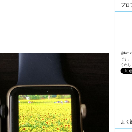
プロ
@
fwhx
です。
くわし
よく