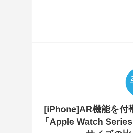
[iPhone]AR機能
「Apple Watch S