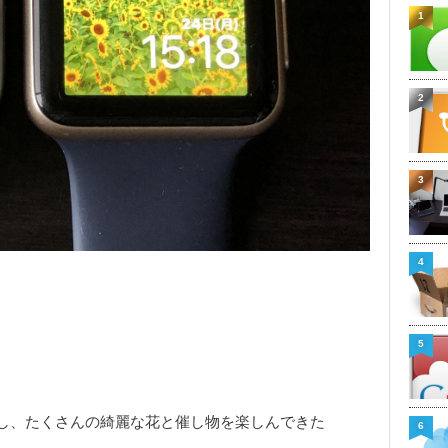
1
2
3
4
5
し、たくさんの綺麗な花と催し物を楽しんできた
6