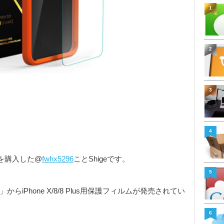
1
2
3
4
ムを購入した@
fwhx5296
ことShigeです。
5
」からiPhone X/8/8 Plus用保護フィルムが発売されてい
6