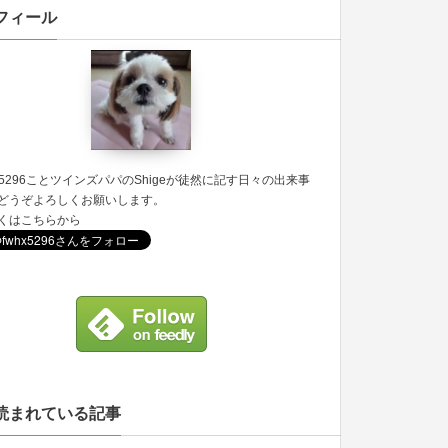
フィール
5296
ことツインズパパのShigeが徒然に記す日々の出来事
どうぞよろしくお願いします。
くは
こちら
から
読まれている記事