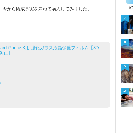
ので、今から既成事実を兼ねて購入してみました。
7
8
ssGuard iPhone X用 強化ガラス液晶保護フィルム【3D
飛散防止】
9
る
10