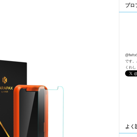
プロ
@
fwhx
です。
くわし
よく