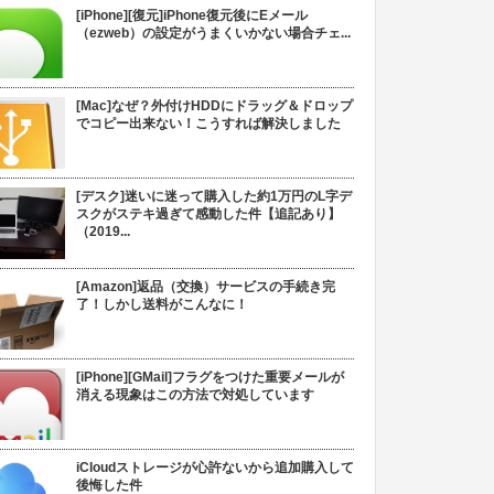
[iPhone][復元]iPhone復元後にEメール
（ezweb）の設定がうまくいかない場合チェ...
[Mac]なぜ？外付けHDDにドラッグ＆ドロップ
でコピー出来ない！こうすれば解決しました
[デスク]迷いに迷って購入した約1万円のL字デ
スクがステキ過ぎて感動した件【追記あり】
（2019...
[Amazon]返品（交換）サービスの手続き完
了！しかし送料がこんなに！
[iPhone][GMail]フラグをつけた重要メールが
消える現象はこの方法で対処しています
iCloudストレージが心許ないから追加購入して
後悔した件