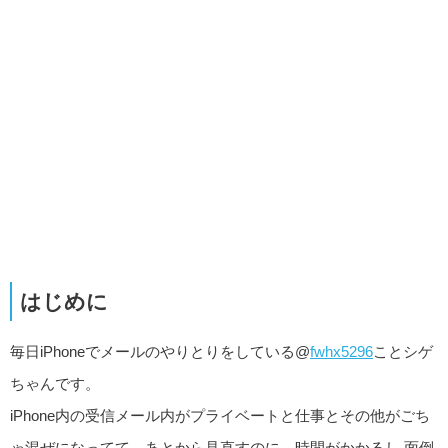
はじめに
毎日iPhoneでメールのやりとりをしている@
fwhx5296
ことシゲ
ちゃんです。
iPhone内の受信メール内がプライベートと仕事とその他がごち
ゃ混ぜになってて、あとから見直すのに、時間がかかるし 面倒