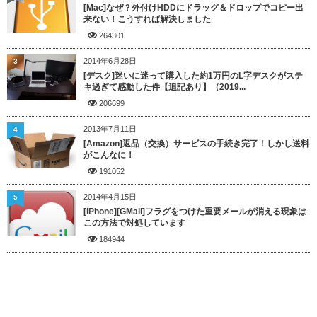
[Mac]なぜ？外付けHDDにドラッグ＆ドロップでコピー出
来ない！こうすれば解決しました
264301
2014年6月28日
3
[デスク]迷いに迷って購入した約1万円のL字デスクがステ
キ過ぎて感動した件【追記あり】（2019...
206699
2013年7月11日
4
[Amazon]返品（交換）サービスの手続き完了！しかし送料
がこんなに！
191052
2014年4月15日
5
[iPhone][GMail]フラグをつけた重要メールが消える現象は
この方法で対処しています
184944