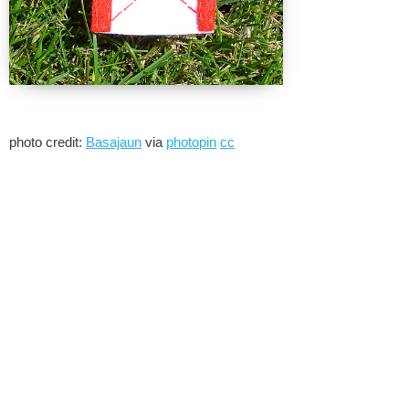
photo credit:
Basajaun
via
photopin
cc