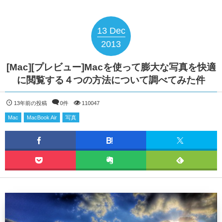
13
Dec
2013
[Mac][プレビュー]Macを使って膨大な写真を快適
に閲覧する４つの方法について調べてみた件
13年前の投稿
0件
110047
Mac
MacBook Air
写真