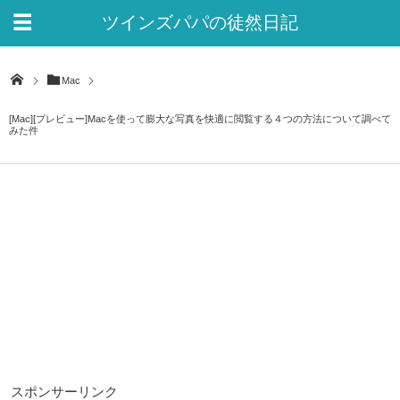
ツインズパパの徒然日記
Ver.2
Mac
[Mac][プレビュー]Macを使って膨大な写真を快適に閲覧する４つの方法について調べて
みた件
スポンサーリンク