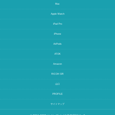
Mac
Apple Watch
iPad Pro
iPhone
AirPods
ATOK
Amazon
RICOH GR
山口
PROFILE
サイトマップ