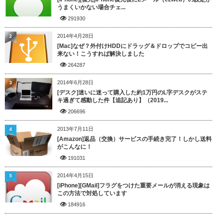
うまくいかない場合チェ...
291930
2014年4月28日
2
[Mac]なぜ？外付けHDDにドラッグ＆ドロップでコピー出
来ない！こうすれば解決しました
264287
2014年6月28日
3
[デスク]迷いに迷って購入した約1万円のL字デスクがステ
キ過ぎて感動した件【追記あり】（2019...
206696
2013年7月11日
4
[Amazon]返品（交換）サービスの手続き完了！しかし送料
がこんなに！
191031
2014年4月15日
5
[iPhone][GMail]フラグをつけた重要メールが消える現象は
この方法で対処しています
184916