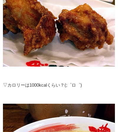
▽カロリーは1000kcalくらい？(;゜ロ゜)