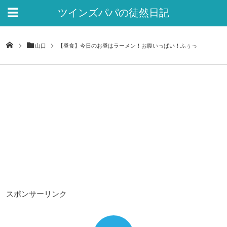
ツインズパパの徒然日記
Ver.2
山口
【昼食】今日のお昼はラーメン！お腹いっぱい！ふぅっ
スポンサーリンク