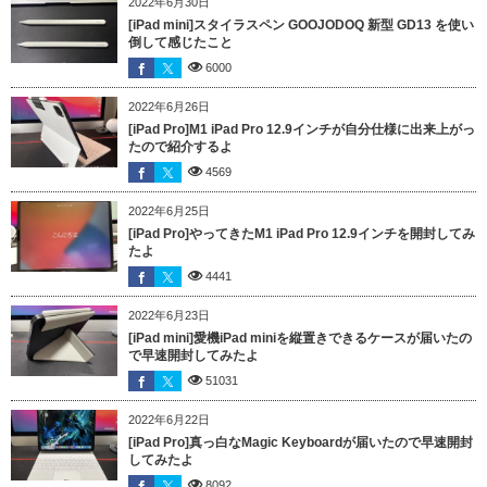
2022年6月30日
[iPad mini]スタイラスペン GOOJODOQ 新型 GD13 を使い
倒して感じたこと
6000
2022年6月26日
[iPad Pro]M1 iPad Pro 12.9インチが自分仕様に出来上がっ
たので紹介するよ
4569
2022年6月25日
[iPad Pro]やってきたM1 iPad Pro 12.9インチを開封してみ
たよ
4441
2022年6月23日
[iPad mini]愛機iPad miniを縦置きできるケースが届いたの
で早速開封してみたよ
51031
2022年6月22日
[iPad Pro]真っ白なMagic Keyboardが届いたので早速開封
してみたよ
8092