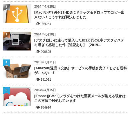
2014年4月28日
2
[Mac]なぜ？外付けHDDにドラッグ＆ドロップでコピー出
来ない！こうすれば解決しました
264284
2014年6月28日
3
[デスク]迷いに迷って購入した約1万円のL字デスクがステ
キ過ぎて感動した件【追記あり】（2019...
206695
2013年7月11日
4
[Amazon]返品（交換）サービスの手続き完了！しかし送料
がこんなに！
191031
2014年4月15日
5
[iPhone][GMail]フラグをつけた重要メールが消える現象は
この方法で対処しています
184914