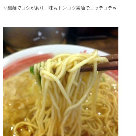
▽細麺でコシがあり、味もトンコツ醤油でコッテコテｗ