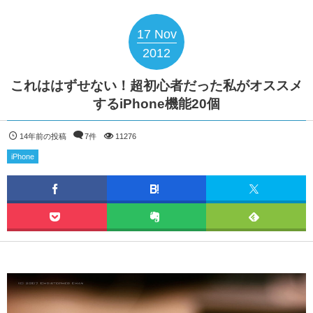
17
Nov
2012
これははずせない！超初心者だった私がオススメ
するiPhone機能20個
14年前の投稿
7件
11276
iPhone