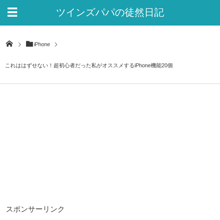
ツインズパパの徒然日記
Ver.2
iPhone
これははずせない！超初心者だった私がオススメするiPhone機能20個
スポンサーリンク