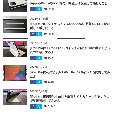
[Apple]iPhoneやiPad等の大幅値上げを受けて感じたこと
5258
2022年6月30日
[iPad mini]スタイラスペン GOOJODOQ 新型 GD13 を使い
倒して感じたこと
6008
2022年6月26日
[iPad Pro]M1 iPad Pro 12.9インチが自分仕様に出来上がっ
たので紹介するよ
4572
2022年6月25日
[iPad Pro]やってきたM1 iPad Pro 12.9インチを開封してみ
たよ
4448
2022年6月23日
[iPad mini]愛機iPad miniを縦置きできるケースが届いたの
で早速開封してみたよ
51148