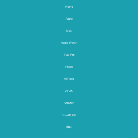
Home
Apple
Mac
Apple Watch
iPad Pro
iPhone
AirPods
ATOK
Amazon
RICOH GR
山口