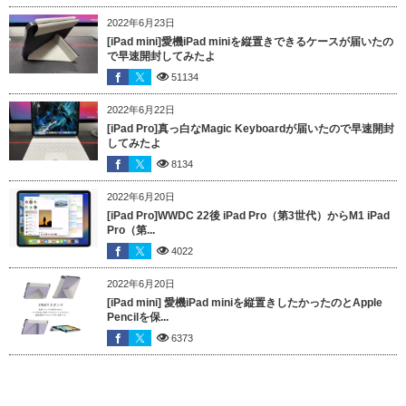
2022年6月23日
[iPad mini]愛機iPad miniを縦置きできるケースが届いたの
で早速開封してみたよ
51134
2022年6月22日
[iPad Pro]真っ白なMagic Keyboardが届いたので早速開封
してみたよ
8134
2022年6月20日
[iPad Pro]WWDC 22後 iPad Pro（第3世代）からM1 iPad
Pro（第...
4022
2022年6月20日
[iPad mini] 愛機iPad miniを縦置きしたかったのとApple
Pencilを保...
6373