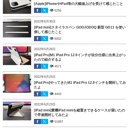
[Apple]iPhoneやiPad等の大幅値上げを受けて感じたこと
5256
2022年6月30日
[iPad mini]スタイラスペン GOOJODOQ 新型 GD13 を使い
倒して感じたこと
6002
2022年6月26日
[iPad Pro]M1 iPad Pro 12.9インチが自分仕様に出来上がっ
たので紹介するよ
4571
2022年6月25日
[iPad Pro]やってきたM1 iPad Pro 12.9インチを開封してみ
たよ
4443
2022年6月23日
[iPad mini]愛機iPad miniを縦置きできるケースが届いたの
で早速開封してみたよ
51087