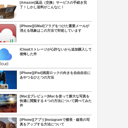
[Amazon]返品（交換）サービスの手続き完
了！しかし送料がこんなに！
[iPhone][GMail]フラグをつけた重要メールが
消える現象はこの方法で対処しています
iCloudストレージが心許ないから追加購入して
後悔した件
[iPhone][iPad]画面ロックの向きを自由自在に
あやつるひとつの方法
[Mac][プレビュー]Macを使って膨大な写真を
快適に閲覧する４つの方法について調べてみた
件
[iPhone][アプリ]Instagramで横長・縦長の写
真をアップする方法について