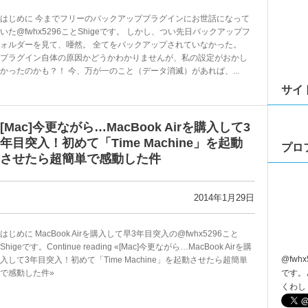
はじめに 今までフリーのバックアッププラグインにお世話になって
いた@fwhx5296ことShigeです。 しかし、つい先日バックアップフ
ォルダーを見て、唖然。 全てをバックアップされていなかった。
プラグイン自体の原因かどうかわかりませんが、私の設定がおかし
かったのかも？！ 今、万が一のこと（データ消滅）があれば、...
サイ
[Mac]今更ながら…MacBook Airを購入して3
年目突入！初めて「Time Machine」を起動
プロ
させたら超簡単で感動した件
2014年1月29日
はじめに MacBook Airを購入して早3年目突入の@fwhx5296こと
Shigeです。Continue reading «[Mac]今更ながら…MacBook Airを購
@
fwhx
入して3年目突入！初めて「Time Machine」を起動させたら超簡単
で感動した件»
です。
くわし