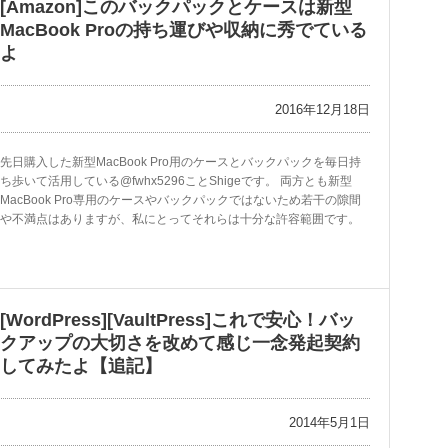
[Amazon]このバックパックとケースは新型
MacBook Proの持ち運びや収納に秀でている
よ
2016年12月18日
先日購入した新型MacBook Pro用のケースとバックパックを毎日持
ち歩いて活用している@fwhx5296ことShigeです。 両方とも新型
MacBook Pro専用のケースやバックパックではないため若干の隙間
や不満点はありますが、私にとってそれらは十分な許容範囲です。
[WordPress][VaultPress]これで安心！バッ
クアップの大切さを改めて感じ一念発起契約
してみたよ【追記】
2014年5月1日