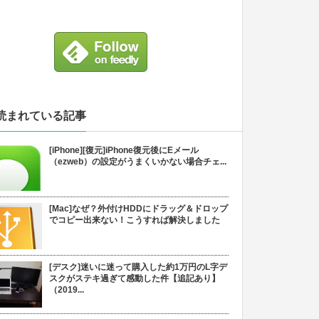
読まれている記事
[iPhone][復元]iPhone復元後にEメール
（ezweb）の設定がうまくいかない場合チェ...
[Mac]なぜ？外付けHDDにドラッグ＆ドロップ
でコピー出来ない！こうすれば解決しました
[デスク]迷いに迷って購入した約1万円のL字デ
スクがステキ過ぎて感動した件【追記あり】
（2019...