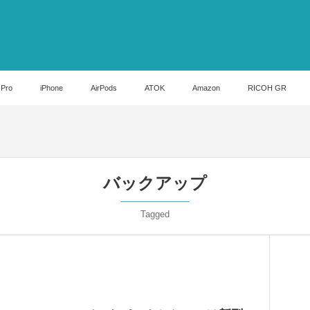
 Pro
iPhone
AirPods
ATOK
Amazon
RICOH GR
バックアップ
Tagged