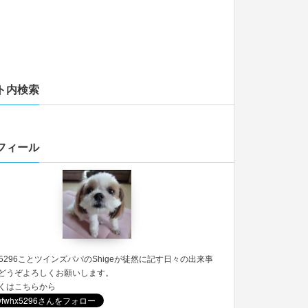
ト内検索
フィール
5296
ことツインズパパのShigeが徒然に記す日々の出来事
どうぞよろしくお願いします。
くは
こちら
から