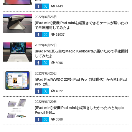
4443
2022年6月23日
[iPad mini]愛機iPad miniを縦置きできるケースが届いたの
で早速開封してみたよ
51037
2022年6月22日
[iPad Pro]真っ白なMagic Keyboardが届いたので早速開封
してみたよ
8096
2022年6月20日
[iPad Pro]WWDC 22後 iPad Pro（第3世代）からM1 iPad
Pro（第...
4022
2022年6月20日
[iPad mini] 愛機iPad miniを縦置きしたかったのとApple
Pencilを保...
6368