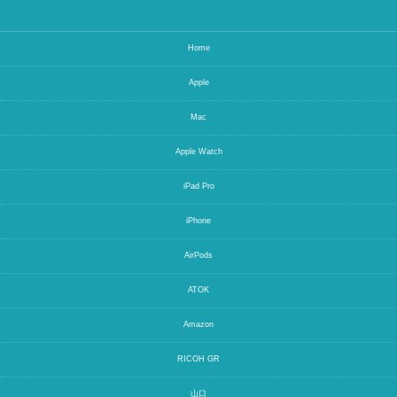
Home
Apple
Mac
Apple Watch
iPad Pro
iPhone
AirPods
ATOK
Amazon
RICOH GR
山口