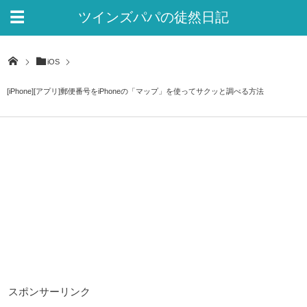
ツインズパパの徒然日記
Ver.2
iOS
[iPhone][アプリ]郵便番号をiPhoneの「マップ」を使ってサクッと調べる方法
スポンサーリンク