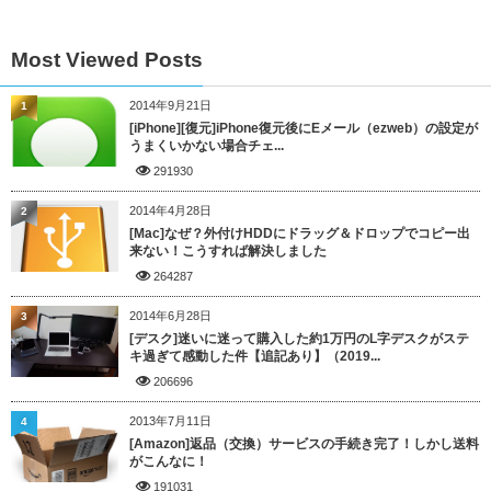
Most Viewed Posts
2014年9月21日
1
[iPhone][復元]iPhone復元後にEメール（ezweb）の設定が
うまくいかない場合チェ...
291930
2014年4月28日
2
[Mac]なぜ？外付けHDDにドラッグ＆ドロップでコピー出
来ない！こうすれば解決しました
264287
2014年6月28日
3
[デスク]迷いに迷って購入した約1万円のL字デスクがステ
キ過ぎて感動した件【追記あり】（2019...
206696
2013年7月11日
4
[Amazon]返品（交換）サービスの手続き完了！しかし送料
がこんなに！
191031