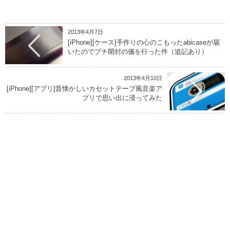
2013年4月7日
[iPhone][ケース]手作りの心のこもったabicaseが届
いたのでプチ開封の儀を行った件（追記あり）
2013年4月10日
[iPhone][アプリ]昔懐かしいカセットテープ風音楽ア
プリで思い出に浸ってみた