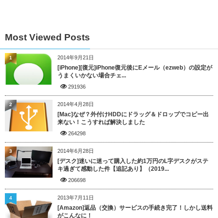
Most Viewed Posts
2014年9月21日
1
[iPhone][復元]iPhone復元後にEメール（ezweb）の設定が
うまくいかない場合チェ...
291936
2014年4月28日
2
[Mac]なぜ？外付けHDDにドラッグ＆ドロップでコピー出
来ない！こうすれば解決しました
264298
2014年6月28日
3
[デスク]迷いに迷って購入した約1万円のL字デスクがステ
キ過ぎて感動した件【追記あり】（2019...
206698
2013年7月11日
4
[Amazon]返品（交換）サービスの手続き完了！しかし送料
がこんなに！