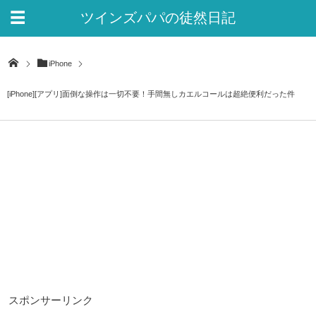
ツインズパパの徒然日記
Ver.2
iPhone
[iPhone][アプリ]面倒な操作は一切不要！手間無しカエルコールは超絶便利だった件
スポンサーリンク