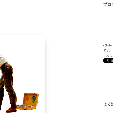
プロ
@
fwhx
です。
くわし
よく