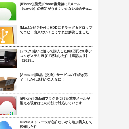
[iPhone][復元]iPhone復元後にEメール
（ezweb）の設定がうまくいかない場合チェ...
[Mac]なぜ？外付けHDDにドラッグ＆ドロップ
でコピー出来ない！こうすれば解決しました
[デスク]迷いに迷って購入した約1万円のL字デ
スクがステキ過ぎて感動した件【追記あり】
（2019...
[Amazon]返品（交換）サービスの手続き完
了！しかし送料がこんなに！
[iPhone][GMail]フラグをつけた重要メールが
消える現象はこの方法で対処しています
iCloudストレージが心許ないから追加購入して
後悔した件