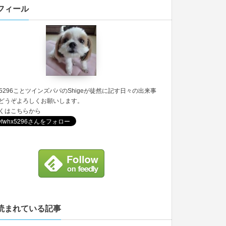
フィール
5296
ことツインズパパのShigeが徒然に記す日々の出来事
どうぞよろしくお願いします。
くは
こちら
から
読まれている記事