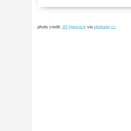
photo credit:
JD Hancock
via
photopin
cc