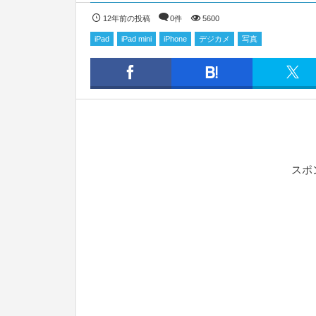
12年前の投稿
0件
5600
iPad
iPad mini
iPhone
デジカメ
写真
スポ