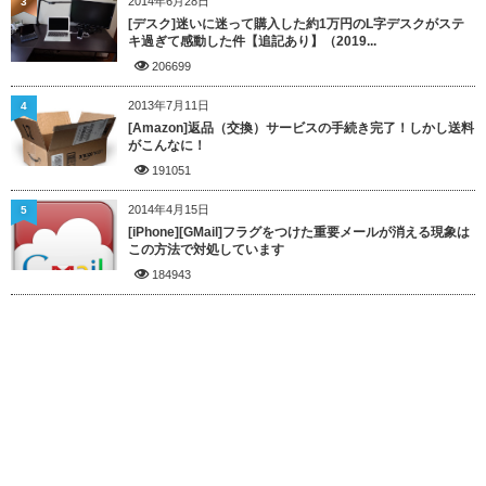
2014年6月28日
3
[デスク]迷いに迷って購入した約1万円のL字デスクがステ
キ過ぎて感動した件【追記あり】（2019...
206699
2013年7月11日
4
[Amazon]返品（交換）サービスの手続き完了！しかし送料
がこんなに！
191051
2014年4月15日
5
[iPhone][GMail]フラグをつけた重要メールが消える現象は
この方法で対処しています
184943