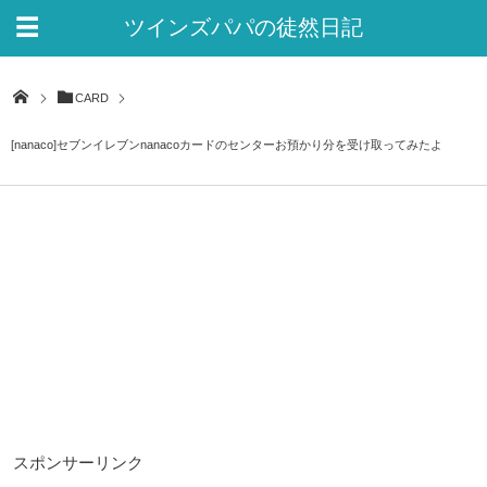
ツインズパパの徒然日記
Ver.2
CARD
[nanaco]セブンイレブンnanacoカードのセンターお預かり分を受け取ってみたよ
スポンサーリンク