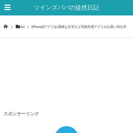
ツインズパパの徒然日記
Ver.2
Art
[iPhone][アプリ]お洒落な文字入り写真作成アプリがお買い得な件
スポンサーリンク