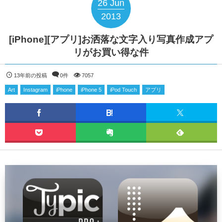
26
Jun
2013
[iPhone][アプリ]お洒落な文字入り写真作成アプ
リがお買い得な件
13年前の投稿
0件
7057
Art
Instagram
iPhone
iPhone 5
iPod Touch
アプリ