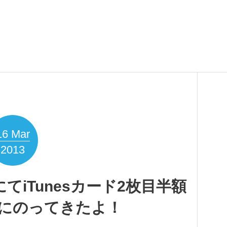
16
Mar
2013
ラにてiTunesカード2枚目半額
にのってきたよ！