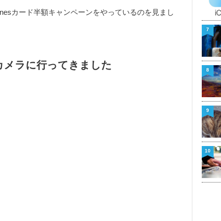
unesカード半額キャンペーンをやっているのを見まし
7
カメラに行ってきました
8
9
10