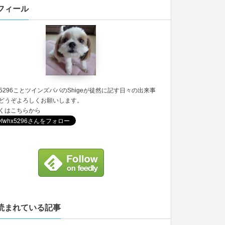
フィール
5296
ことツインズパパのShigeが徒然に記す日々の出来事
どうぞよろしくお願いします。
くは
こちら
から
読まれている記事