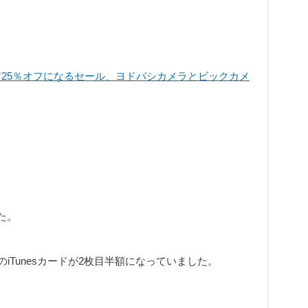
d｣が実質25％オフになるセール、ヨドバシカメラとビックカメ
た。
分のiTunesカードが2枚目半額になっていました。