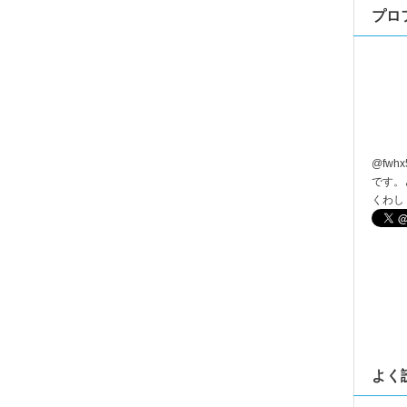
プロ
@
fwhx
です。
くわし
よく