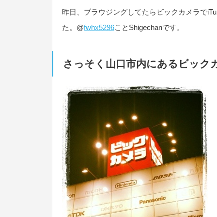
昨日、ブラウジングしてたらビックカメラでiT
た。@
fwhx5296
ことShigechanです。
さっそく山口市内にあるビック