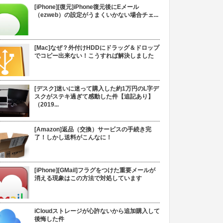
[iPhone][復元]iPhone復元後にEメール
（ezweb）の設定がうまくいかない場合チェ...
[Mac]なぜ？外付けHDDにドラッグ＆ドロップ
でコピー出来ない！こうすれば解決しました
[デスク]迷いに迷って購入した約1万円のL字デ
スクがステキ過ぎて感動した件【追記あり】
（2019...
[Amazon]返品（交換）サービスの手続き完
了！しかし送料がこんなに！
[iPhone][GMail]フラグをつけた重要メールが
消える現象はこの方法で対処しています
iCloudストレージが心許ないから追加購入して
後悔した件