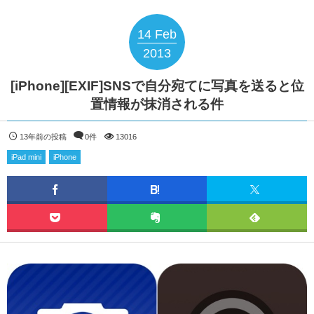
14
Feb
2013
[iPhone][EXIF]SNSで自分宛てに写真を送ると位
置情報が抹消される件
13年前の投稿
0件
13016
iPad mini
iPhone