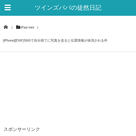
ツインズパパの徒然日記
Ver.2
iPad mini
[iPhone][EXIF]SNSで自分宛てに写真を送ると位置情報が抹消される件
スポンサーリンク