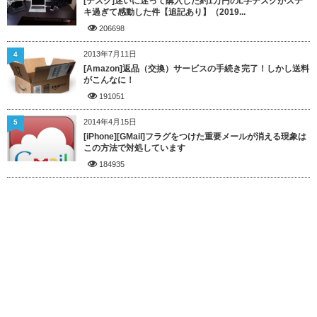
[デスク]迷いに迷って購入した約1万円のL字デスクがステ
キ過ぎて感動した件【追記あり】（2019...
206698
2013年7月11日
4
[Amazon]返品（交換）サービスの手続き完了！しかし送料
がこんなに！
191051
2014年4月15日
5
[iPhone][GMail]フラグをつけた重要メールが消える現象は
この方法で対処しています
184935