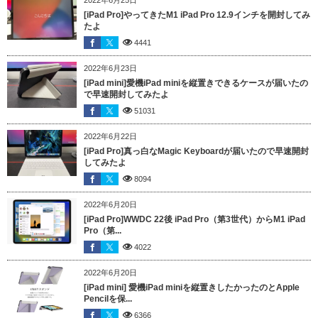
[iPad Pro]やってきたM1 iPad Pro 12.9インチを開封してみ
たよ
4441
2022年6月23日
[iPad mini]愛機iPad miniを縦置きできるケースが届いたの
で早速開封してみたよ
51031
2022年6月22日
[iPad Pro]真っ白なMagic Keyboardが届いたので早速開封
してみたよ
8094
2022年6月20日
[iPad Pro]WWDC 22後 iPad Pro（第3世代）からM1 iPad
Pro（第...
4022
2022年6月20日
[iPad mini] 愛機iPad miniを縦置きしたかったのとApple
Pencilを保...
6366