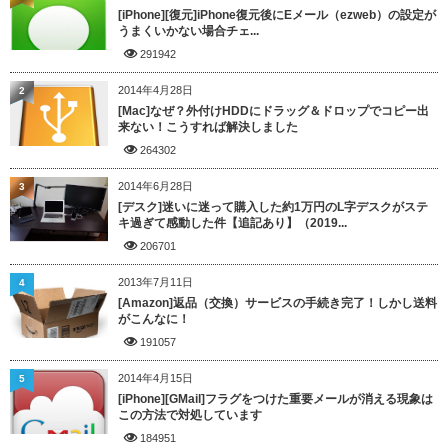
[iPhone][復元]iPhone復元後にEメール（ezweb）の設定が
うまくいかない場合チェ...
291942
2014年4月28日
2
[Mac]なぜ？外付けHDDにドラッグ＆ドロップでコピー出
来ない！こうすれば解決しました
264302
2014年6月28日
3
[デスク]迷いに迷って購入した約1万円のL字デスクがステ
キ過ぎて感動した件【追記あり】（2019...
206701
2013年7月11日
4
[Amazon]返品（交換）サービスの手続き完了！しかし送料
がこんなに！
191057
2014年4月15日
5
[iPhone][GMail]フラグをつけた重要メールが消える現象は
この方法で対処しています
184951