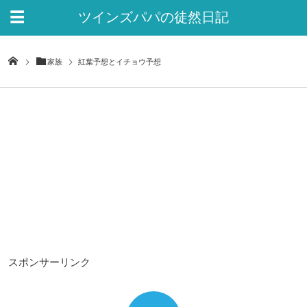
ツインズパパの徒然日記
Ver.2
家族
紅葉予想とイチョウ予想
スポンサーリンク