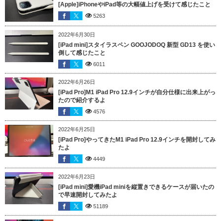
[Apple]iPhoneやiPad等の大幅値上げを受けて感じたこと
5263
2022年6月30日
[iPad mini]スタイラスペン GOOJODOQ 新型 GD13 を使い
倒して感じたこと
6011
2022年6月26日
[iPad Pro]M1 iPad Pro 12.9インチが自分仕様に出来上がっ
たので紹介するよ
4576
2022年6月25日
[iPad Pro]やってきたM1 iPad Pro 12.9インチを開封してみ
たよ
4449
2022年6月23日
[iPad mini]愛機iPad miniを縦置きできるケースが届いたの
で早速開封してみたよ
51189