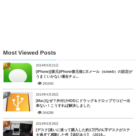
Most Viewed Posts
2014年9月21日
1
[iPhone][復元]iPhone復元後にEメール（ezweb）の設定が
うまくいかない場合チェ...
291930
2014年4月28日
2
[Mac]なぜ？外付けHDDにドラッグ＆ドロップでコピー出
来ない！こうすれば解決しました
264288
2014年6月28日
3
[デスク]迷いに迷って購入した約1万円のL字デスクがステ
キ過ぎて感動した件【追記あり】（2019...