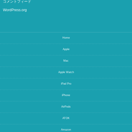
コメントフィード
WordPress.org
Home
Apple
Mac
Apple Watch
iPad Pro
iPhone
AirPods
ATOK
Amazon