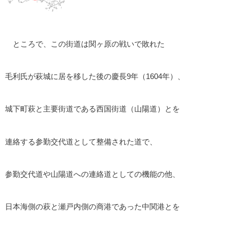
ところで、この街道は関ヶ原の戦いで敗れた
毛利氏が萩城に居を移した後の慶長9年（1604年）、
城下町萩と主要街道である西国街道（山陽道）とを
連絡する参勤交代道として整備された道で、
参勤交代道や山陽道への連絡道としての機能の他、
日本海側の萩と瀬戸内側の商港であった中関港とを