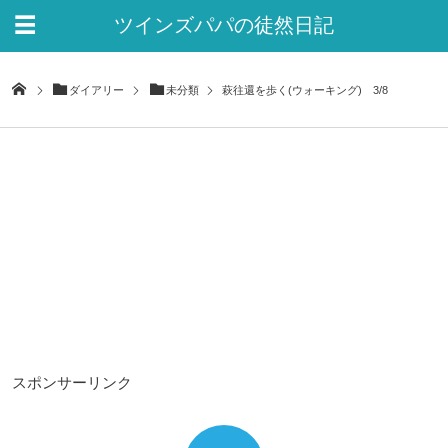
ツインズパパの徒然日記
Ver.2
ダイアリー
未分類
萩往還を歩く(ウォーキング) 3/8
スポンサーリンク