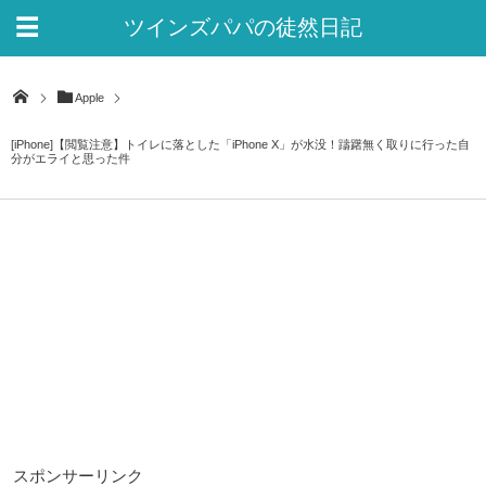
ツインズパパの徒然日記
Ver.2
Apple
[iPhone]【閲覧注意】トイレに落とした「iPhone X」が水没！躊躇無く取りに行った自
分がエライと思った件
スポンサーリンク