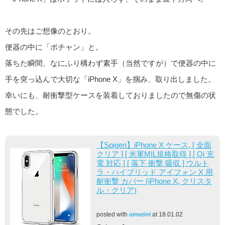
その先はご想像のとおり。
便器の中に「ポチャン」と。
落ちた瞬間、なにふり構わず素手（当然ですが）で便器の中に
手を突っ込んで大切な「iPhone X」を掴み、取り出しました。
幸いにも、耐衝撃型ケースを装着しておりましたので無傷の状
態でした。
【Spigen】iPhone X ケース, [ 全面
クリア ] [ 米軍MIL規格取得 ] [ Qi 充
電 対応 ] [ 落下 衝撃 吸収 ] ウルト
ラ・ハイブリッド アイフォン X 用
耐衝撃 カバー (iPhone X, クリスタ
ル・クリア)
posted with
amazlet
at 18.01.02