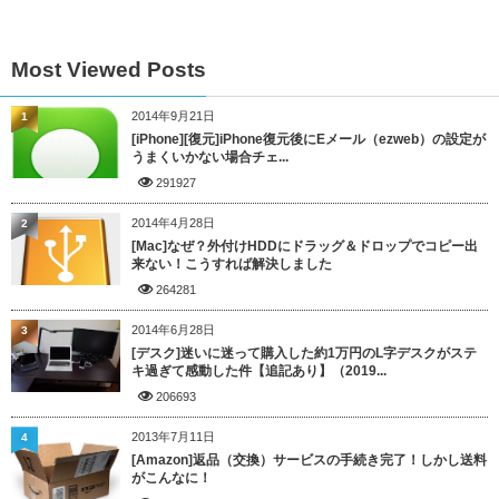
Most Viewed Posts
2014年9月21日
1
[iPhone][復元]iPhone復元後にEメール（ezweb）の設定が
うまくいかない場合チェ...
291927
2014年4月28日
2
[Mac]なぜ？外付けHDDにドラッグ＆ドロップでコピー出
来ない！こうすれば解決しました
264281
2014年6月28日
3
[デスク]迷いに迷って購入した約1万円のL字デスクがステ
キ過ぎて感動した件【追記あり】（2019...
206693
2013年7月11日
4
[Amazon]返品（交換）サービスの手続き完了！しかし送料
がこんなに！