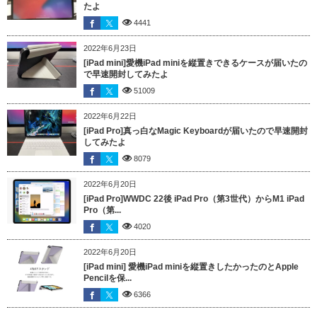
たよ
4441
2022年6月23日
[iPad mini]愛機iPad miniを縦置きできるケースが届いたの
で早速開封してみたよ
51009
2022年6月22日
[iPad Pro]真っ白なMagic Keyboardが届いたので早速開封
してみたよ
8079
2022年6月20日
[iPad Pro]WWDC 22後 iPad Pro（第3世代）からM1 iPad
Pro（第...
4020
2022年6月20日
[iPad mini] 愛機iPad miniを縦置きしたかったのとApple
Pencilを保...
6366