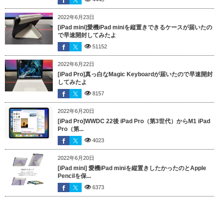
2022年6月23日
[iPad mini]愛機iPad miniを縦置きできるケースが届いたの
で早速開封してみたよ
51152
2022年6月22日
[iPad Pro]真っ白なMagic Keyboardが届いたので早速開封
してみたよ
8157
2022年6月20日
[iPad Pro]WWDC 22後 iPad Pro（第3世代）からM1 iPad
Pro（第...
4023
2022年6月20日
[iPad mini] 愛機iPad miniを縦置きしたかったのとApple
Pencilを保...
6373