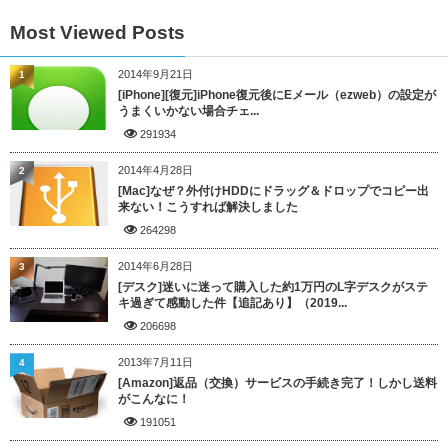
Most Viewed Posts
2014年9月21日
1
[iPhone][復元]iPhone復元後にEメール（ezweb）の設定が
うまくいかない場合チェ...
291934
2014年4月28日
2
[Mac]なぜ？外付けHDDにドラッグ＆ドロップでコピー出
来ない！こうすれば解決しました
264298
2014年6月28日
3
[デスク]迷いに迷って購入した約1万円のL字デスクがステ
キ過ぎて感動した件【追記あり】（2019...
206698
2013年7月11日
4
[Amazon]返品（交換）サービスの手続き完了！しかし送料
がこんなに！
191051