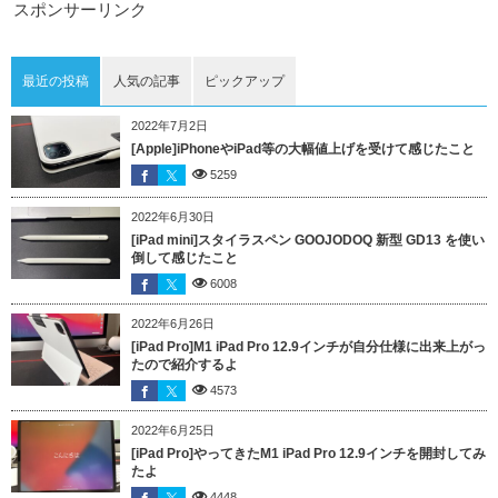
スポンサーリンク
最近の投稿
人気の記事
ピックアップ
2022年7月2日
[Apple]iPhoneやiPad等の大幅値上げを受けて感じたこと
5259
2022年6月30日
[iPad mini]スタイラスペン GOOJODOQ 新型 GD13 を使い
倒して感じたこと
6008
2022年6月26日
[iPad Pro]M1 iPad Pro 12.9インチが自分仕様に出来上がっ
たので紹介するよ
4573
2022年6月25日
[iPad Pro]やってきたM1 iPad Pro 12.9インチを開封してみ
たよ
4448