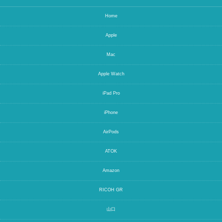
Home
Apple
Mac
Apple Watch
iPad Pro
iPhone
AirPods
ATOK
Amazon
RICOH GR
山口