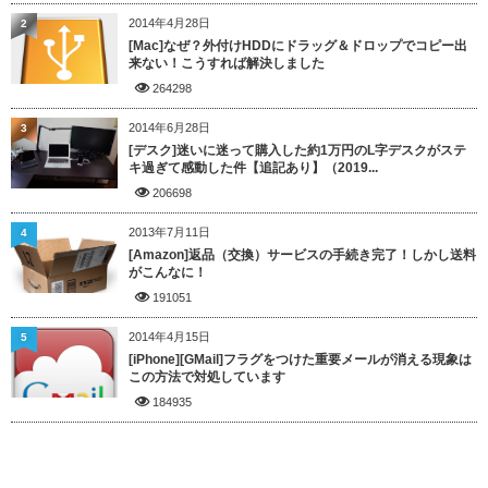
2014年4月28日
2
[Mac]なぜ？外付けHDDにドラッグ＆ドロップでコピー出
来ない！こうすれば解決しました
264298
2014年6月28日
3
[デスク]迷いに迷って購入した約1万円のL字デスクがステ
キ過ぎて感動した件【追記あり】（2019...
206698
2013年7月11日
4
[Amazon]返品（交換）サービスの手続き完了！しかし送料
がこんなに！
191051
2014年4月15日
5
[iPhone][GMail]フラグをつけた重要メールが消える現象は
この方法で対処しています
184935