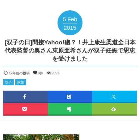
5
Feb
2015
[双子の日]間接Yahoo!砲？！井上康生柔道全日本
代表監督の奥さん東原亜希さんが双子妊娠で恩恵
を受けました
12年前の投稿
0件
9351
双子
家族