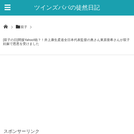
ツインズパパの徒然日記
Ver.2
双子
[双子の日]間接Yahoo!砲？！井上康生柔道全日本代表監督の奥さん東原亜希さんが双子
妊娠で恩恵を受けました
スポンサーリンク