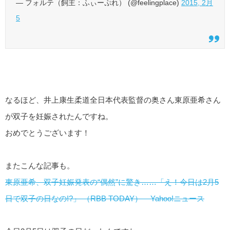
— フォルテ（飼主：ふぃーぷれ） (@feelingplace)
2015, 2月
5
なるほど、井上康生柔道全日本代表監督の奥さん東原亜希さん
が双子を妊娠されたんですね。
おめでとうございます！
またこんな記事も。
東原亜希、双子妊娠発表の“偶然”に驚き……「え！今日は2月5
日で双子の日なの!?」 （RBB TODAY） – Yahoo!ニュース